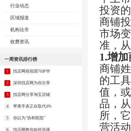
行业动态
投资的
区域报道
商铺投
机构论市
市场变
收费资讯
准，
1.增
一周资讯排行榜
商铺姓
1
找店网祝祖国70岁华
的工具
2
深圳找店网为你分享
值，或
3
找店网分享淘宝店铺
品，从
4
苹果手表正在取代iPh
所，它
5
你以为“协和医院”
营活动
6
找店网教你如何选择