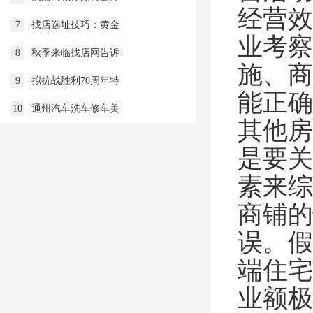
经营效
7
找店选址技巧：黄金
业考察
8
秋季来临找店网告诉
施、商
9
拟抗战胜利70周年特
能正确
10
通州汽车洗车修车美
其他房
是要关
素来综
商铺的
误。假
端住宅
业额极