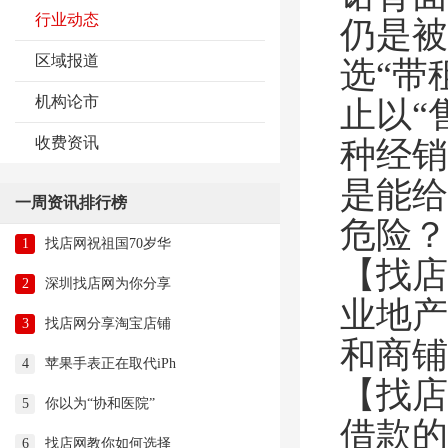
行业动态
仍是被
区域报道
选“带
机构论市
止以“
收费资讯
种经销
是能给
一周资讯排行榜
危险？
1
找店网祝祖国70岁华
【找店
2
深圳找店网为你分享
业地产
3
找店网分享淘宝店铺
和商铺
4
苹果手表正在取代iPh
【找店
5
你以为“协和医院”
借款的
6
找店网教你如何选择