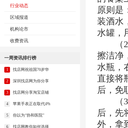
行业动态
原则是
区域报道
装酒水
机构论市
水罐，
收费资讯
（2）
擦洁净
一周资讯排行榜
水瓶，
1
找店网祝祖国70岁华
直接将
2
深圳找店网为你分享
后，免
3
找店网分享淘宝店铺
（3）
4
苹果手表正在取代iPh
后，先
5
你以为“协和医院”
外，拿
6
找店网教你如何选择