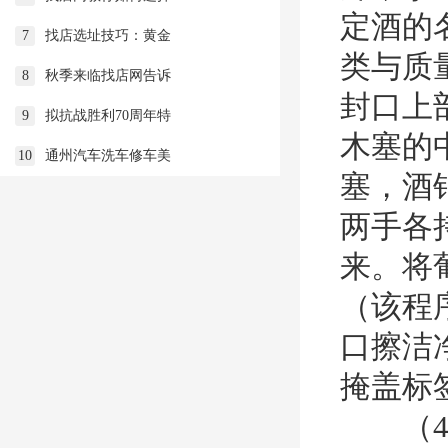
定酒的
7
找店选址技巧：黄金
类与质
8
秋季来临找店网告诉
封口上
9
拟抗战胜利70周年特
木塞的
10
通州汽车洗车修车美
塞，酒
两手各
来。将
（该程
口擦洁
掩盖标
（4）