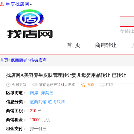
重庆找店网
商铺转让
首 页
商铺转让
首页
>
底商商铺
>
临街底商
找店网A美容养生皮肤管理转让婴儿母婴用品转让-已转让
今日
更新
该信息已被
1181
人浏览
收藏
打印
区域街道：
南岸
海棠溪
信息分类：
底商商铺
临街底商
商铺面积：
210
㎡
商铺租金：
13000
元/月
租金支付：
押一付三