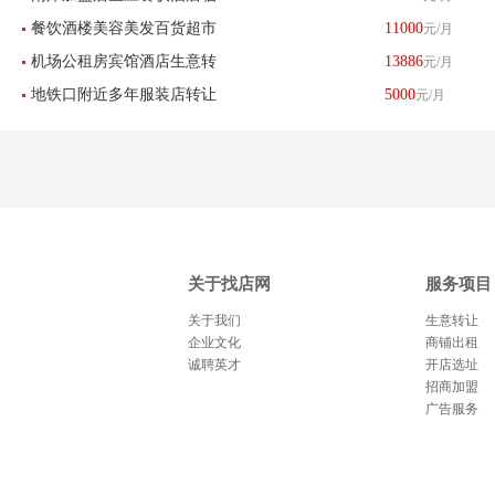
餐饮酒楼美容美发百货超市
11000
元/月
街底商可外摆转让餐馆超市
机场公租房宾馆酒店生意转
13886
元/月
转让母婴用品游泳店低价转
地铁口附近多年服装店转让
5000
元/月
让因孩子上学所以转让房租
让
可做餐饮美容美甲化妆品等-
便宜先到先得
已转让
关于找店网
服务项目
关于我们
生意转让
企业文化
商铺出租
诚聘英才
开店选址
招商加盟
广告服务