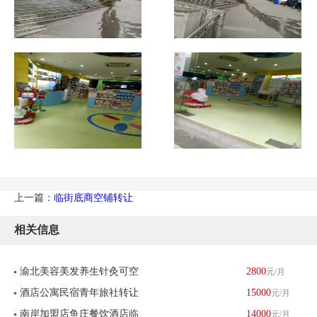
上一篇：
临街底商空铺转让
相关信息
渝北美容美发养生针灸可空
2800
元/月
酒店公寓民宿青年旅社转让
15000
元/月
转整转-已转让
南岸加盟店鱼庄餐饮酒店临
14000
元/月