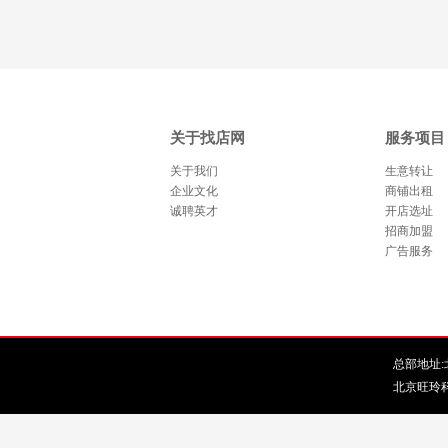
商旺铺面包店诚心转让-已转
让-已转让
让
关于找店网
服务项目
关于我们
生意转让
企业文化
商铺出租
诚聘英才
开店选址
招商加盟
广告服务
总部地址:北
北京旺玲科