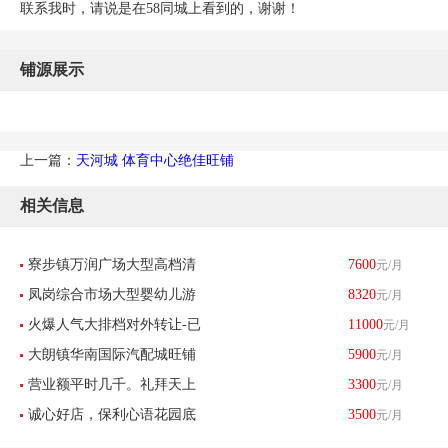
联系我时，请说是在58同城上看到的，谢谢！
铺源展示
上一篇：
天河城 体育中心绝佳旺铺
相关信息
寮步镇万润广场大型高档清
7600
元/月
凤岗综合市场大型婴幼儿游
8320
元/月
吧转让-东莞找店网
火爆人气大排档对外转让-已
11000
元/月
泳馆转让-东莞找店网
大朗镇华南国际汽配城旺铺
5900
元/月
转让
营业额平时几千。礼拜天上
3300
元/月
六年老店转让-已转让
诚心好店，保利心语花园底
3500
元/月
万【土猪鸡鸭肉档】诚心转