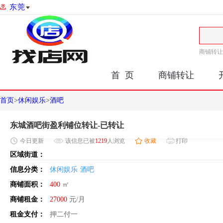
东莞
商铺转让
首 页
商铺转让
首页
>
休闲娱乐
>
酒吧
东城酒吧街盈利铺位转让-已转让
今日
更新
该信息已被
1219
人浏览
收藏
打印
区域街道：
信息分类：
休闲娱乐
酒吧
商铺面积：
400
㎡
商铺租金：
27000
元/月
租金支付：
押二付一