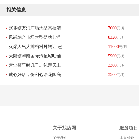
相关信息
寮步镇万润广场大型高档清
7600
元/月
凤岗综合市场大型婴幼儿游
8320
元/月
吧转让-东莞找店网
火爆人气大排档对外转让-已
11000
元/月
泳馆转让-东莞找店网
大朗镇华南国际汽配城旺铺
5900
元/月
转让
营业额平时几千。礼拜天上
3300
元/月
六年老店转让-已转让
诚心好店，保利心语花园底
3500
元/月
万【土猪鸡鸭肉档】诚心转
商旺铺面包店诚心转让-已转
让-已转让
让
关于找店网
服务项目
关于我们
生意转让