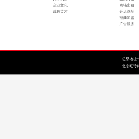
企业文化
商铺出租
诚聘英才
开店选址
招商加盟
广告服务
总部地址:北
北京旺玲科