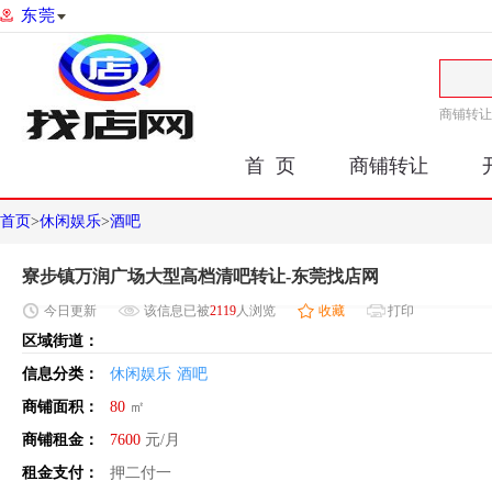
东莞
商铺转让
首 页
商铺转让
首页
>
休闲娱乐
>
酒吧
寮步镇万润广场大型高档清吧转让-东莞找店网
今日
更新
该信息已被
2119
人浏览
收藏
打印
区域街道：
信息分类：
休闲娱乐
酒吧
商铺面积：
80
㎡
商铺租金：
7600
元/月
租金支付：
押二付一