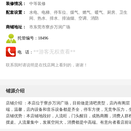
装修情况：
中等装修
配套设置：
水电、电梯、停车位、煤气、燃气、暖气、厨房、卫生
间、热水、排水、排油烟、空调、消防
商铺地址：
市东莞市寮步万润广场
托管编号：
18496
**游客无权查看**
电 话：
联系我时请说明是在找店网上看到的，谢谢！
铺源介绍
店铺介绍 ：本店位于寮步万润广场，目前做是清吧类型，店内有阁
端，温馨，店内设备和音乐设备都是齐全，停车方便，无竞争压力，生
店铺优势：本店铺地段好，人流旺，门头醒目，成熟商圈，消费人群
摆桌。人流量集中，发展空间大，消费都是中高端。有意向者看店前