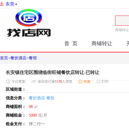
东莞
商铺转让
首 页
商铺转让
首页
>
餐饮酒店
>
餐馆
长安镇住宅区围绕临街旺铺餐饮店转让-已转让
今日
更新
该信息已被
1136
人浏览
收藏
打印
区域街道：
信息分类：
餐饮酒店
餐馆
商铺面积：
98
㎡
商铺租金：
5000
元/月
租金支付：
押二付一