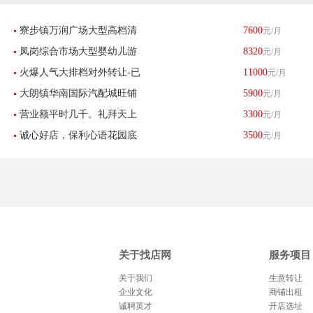
寮步镇万润广场大型高档清
7600
元/月
凤岗综合市场大型婴幼儿游
8320
元/月
吧转让-东莞找店网
火爆人气大排档对外转让-已
11000
元/月
泳馆转让-东莞找店网
大朗镇华南国际汽配城旺铺
5900
元/月
转让
营业额平时几千。礼拜天上
3300
元/月
六年老店转让-已转让
诚心好店，保利心语花园底
3500
元/月
万【土猪鸡鸭肉档】诚心转
商旺铺面包店诚心转让-已转
让-已转让
让
关于找店网
服务项目
关于我们
生意转让
企业文化
商铺出租
诚聘英才
开店选址