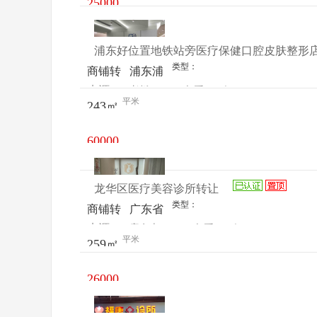
25000
元/月
浦东好位置地铁站旁医疗保健口腔皮肤整形
类型：
商铺转
浦东浦
来源：
老板
查看
今
让
建路
平米
243㎡
电话
日更新
149号
101室
60000
元/月
龙华区医疗美容诊所转让
类型：
商铺转
广东省
来源：
唐女士
查看
今
让
深圳市
平米
259㎡
电话
日更新
龙华街
道东环
26000
二路8
元/月
号中执