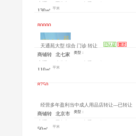
来源：
贾先生
查看
今
让
青付村
平米
130㎡
电话
日更新
学畔新
城底商
80000
商铺
元/年
天通苑大型 综合 门诊 转让
类型：
商铺转
北七家
来源：
李先生
查看
今
让
平米
110㎡
电话
日更新
8750
元/月
经营多年盈利当中成人用品店转让---已转让
类型：
商铺转
北京市
来源：
王女士
查看
今
让
丰台区
平米
50㎡
电话
日更新
东高地