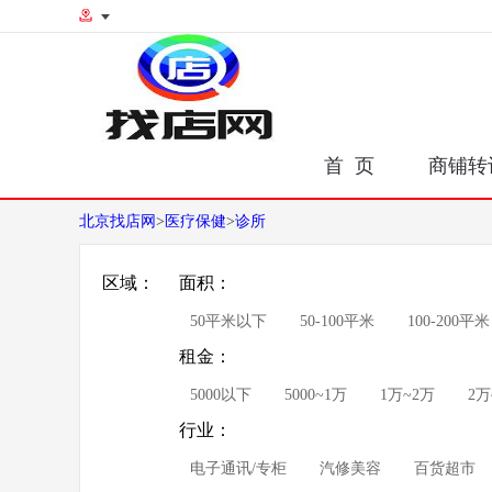
首 页
商铺转
北京找店网
>
医疗保健
>
诊所
区域：
面积：
50平米以下
50-100平米
100-200平米
租金：
5000以下
5000~1万
1万~2万
2万
行业：
电子通讯/专柜
汽修美容
百货超市