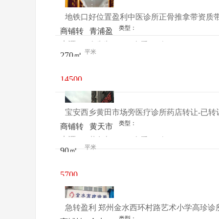
地铁口好位置盈利中医诊所正骨推拿带资质带
类型：
商铺转
青浦盈
来源：
白先生
查看
今
让
港路38
平米
270㎡
电话
日更新
号
14500
元/月
宝安西乡黄田市场旁医疗诊所药店转让-已转
类型：
商铺转
黄天市
来源：
苏女士
查看
今
让
场对面
平米
90㎡
电话
日更新
益佳诊
所
5700
元/月
急转盈利 郑州金水西环村路艺术小学高珍诊
类型：