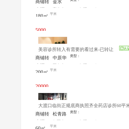
商铺转
金水
来源：
高先生
查看
今
让
三全路
平米
180㎡
电话
日更新
5000
元/月
美容诊所转入有需要的看过来-已转让
类型：
商铺转
中原华
来源：
王女士
查看
今
让
山路郑
平米
200㎡
电话
日更新
州中原
区中原
20000
万达中
元/月
原金街
大渡口临街正规底商执照齐全药店诊所60平
类型：
商铺转
松青路
来源：
何医生
查看
今
让
三木花
平米
60㎡