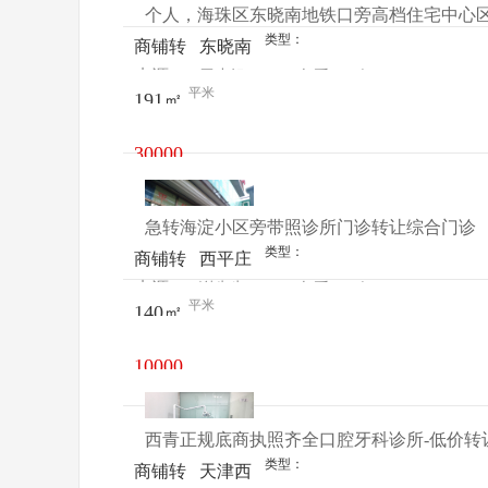
个人，海珠区东晓南地铁口旁高档住宅中心区
时代广
类型：
商铺转
东晓南
场b座
来源：
罗小姐
查看
今
让
万翠东
平米
191㎡
电话
日更新
街15号
30000
元/月
急转海淀小区旁带照诊所门诊转让综合门诊
类型：
商铺转
西平庄
来源：
谢先生
查看
今
让
平米
140㎡
电话
日更新
10000
元/月
西青正规底商执照齐全口腔牙科诊所-低价转
类型：
商铺转
天津西