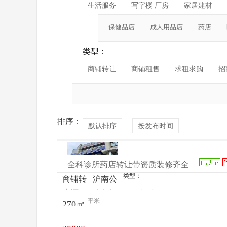
生活服务
写字楼 厂房
家居建材
保健品店
成人用品店
药店
类型：
商铺转让
商铺租售
求租求购
招
排序：
默认排序
按发布时间
全科诊所药店转让带资质装修齐全
类型：
商铺转
沪南公
来源：
继先生
查看
今
让
路3655
平米
270㎡
电话
日更新
弄21号