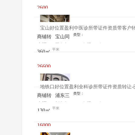
市场8
2600
号
元/月
宝山好位置盈利中医诊所带证件资质带客户转
类型：
商铺转
宝山同
来源：
王女士
查看
今
让
济支路
平米
360㎡
电话
日更新
199号
26600
元/月
地铁口好位置盈利全科诊所带证件资质转让-
类型：
商铺转
浦东三
来源：
刘先生
查看
今
让
林路
平米
130㎡
电话
日更新
769号
16000
元/月