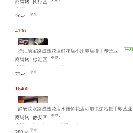
商铺转
闵行区
来源：
女士
查看
今
让
龙吴路
平米
26㎡
电话
日更新
5562号
4100
元/月
徐汇漕宝路成熟花店鲜花店不用养店接手即营业
类型：
商铺转
徐汇区
来源：
先生
查看
今
让
漕宝路
平米
73㎡
电话
日更新
谊园36
号C栋
16400
104-1
元/月
静安汶水路成熟花店水族鲜花店可加快递站接手即营业
类型：
商铺转
静安区
来源：
许女士
查看
今
让
祥腾财
平米
280㎡