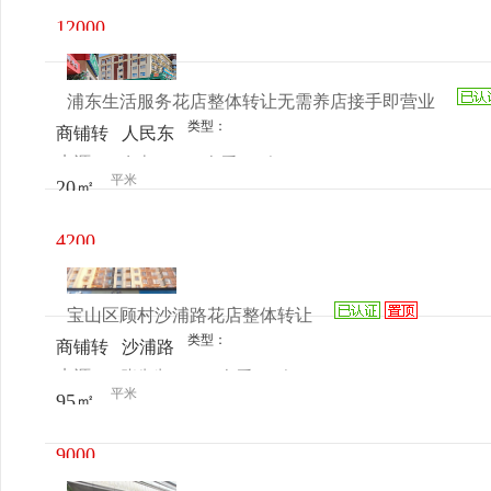
12000
元/月
浦东生活服务花店整体转让无需养店接手即营业
类型：
商铺转
人民东
来源：
女士
查看
今
让
路2635
平米
20㎡
电话
日更新
弄150
号
4200
元/月
宝山区顾村沙浦路花店整体转让
类型：
商铺转
沙浦路
来源：
张先生
查看
今
让
227号
平米
95㎡
电话
日更新
9000
元/月