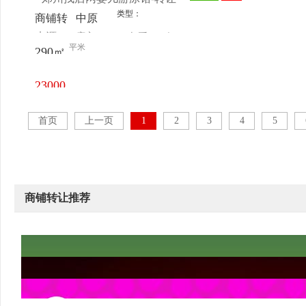
类型：
商铺转
中原
来源：
店主
查看
今
让
凯旋门
平米
290㎡
电话
日更新
23000
元/月
首页
上一页
1
2
3
4
5
商铺转让推荐