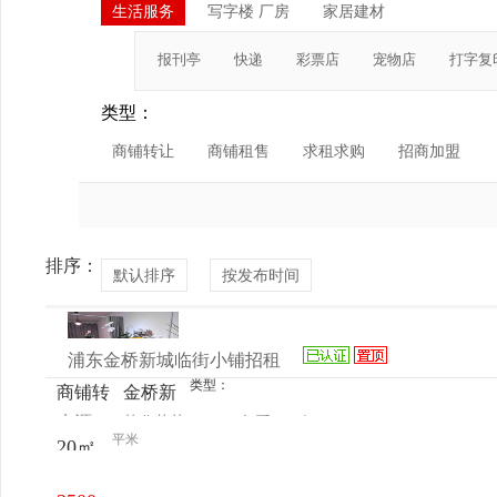
生活服务
写字楼 厂房
家居建材
报刊亭
快递
彩票店
宠物店
打字复
类型：
商铺转让
商铺租售
求租求购
招商加盟
排序：
默认排序
按发布时间
浦东金桥新城临街小铺招租
类型：
商铺转
金桥新
来源：
芯欣花艺
查看
今
让
城
平米
20㎡
电话
日更新