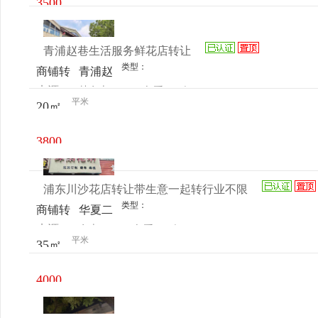
3500
元/月
青浦赵巷生活服务鲜花店转让
类型：
商铺转
青浦赵
来源：
林女士
查看
今
让
巷镇镇
平米
20㎡
电话
日更新
泽路
530-3
3800
元/月
浦东川沙花店转让带生意一起转行业不限
类型：
商铺转
华夏二
来源：
女士
查看
今
让
路386
平米
35㎡
电话
日更新
号
4000
元/月