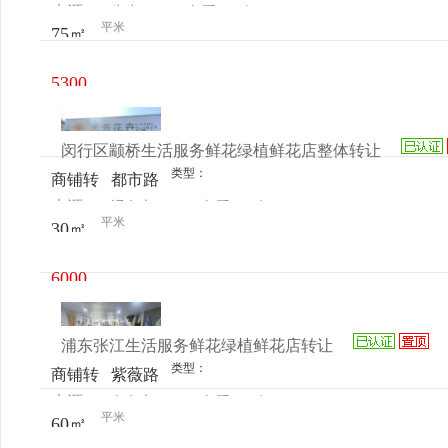
来源：
先生
查看
今
让
场D座
平米
75㎡
电话
日更新
5300
元/月
闵行区颛桥生活服务鲜花绿植鲜花店整体转让
类型：
商铺转
都市路
来源：
冯女士
查看
今
让
3399号
平米
30㎡
电话
日更新
6000
元/月
浦东张江生活服务鲜花绿植鲜花店转让
类型：
商铺转
紫薇路
来源：
向女士
查看
今
让
171号
平米
60㎡
电话
日更新