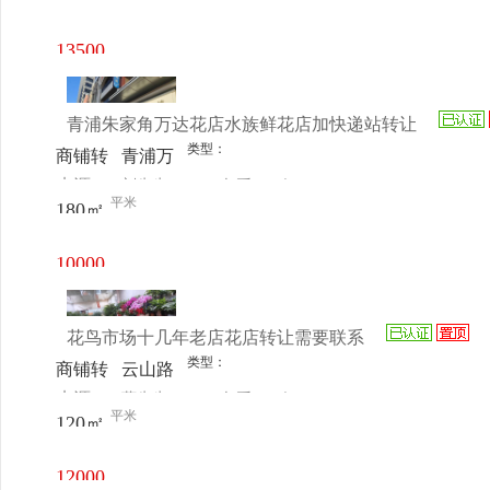
电话
日更新
富广场
7号楼
13500
元/月
青浦朱家角万达花店水族鲜花店加快递站转让
类型：
商铺转
青浦万
来源：
刘先生
查看
今
让
达广场
平米
180㎡
电话
日更新
10000
元/月
花鸟市场十几年老店花店转让需要联系
类型：
商铺转
云山路
来源：
蒋先生
查看
今
让
886号
平米
120㎡
电话
日更新
12000