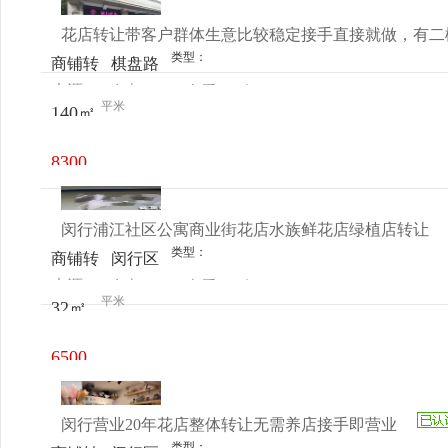
花店转让带客户群体生意比较稳定接手直接就做，有二楼
类型：
商铺转
棋盘路
来源：
女士
查看
今
让
725号
平米
140㎡
电话
日更新
8300
元/月
闵行浦江社区公寓商业街花店水族鲜花店绿植店转让
类型：
商铺转
闵行区
来源：
女士
查看
今
让
浦星公
平米
32㎡
电话
日更新
路800-
17柚米
6500
社区
元/月
闵行营业20年花店整体转让无需养店接手即营业
类型：