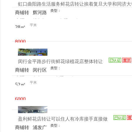
虹口曲阳路生活服务鲜花店转让挨着复旦大学和同济大
类型：
商铺转
辉河路
来源：
胡先生
查看
今
让
50号
平米
28㎡
电话
日更新
8000
元/月
闵行金平路步行街鲜花绿植花店整体转让
类型：
商铺转
闵行区
来源：
女士
查看
今
让
金平路
平米
52㎡
电话
日更新
21号
6000
元/月
盈利鲜花店转让可以住人有冷库接手直接做
类型：
商铺转
浦发广