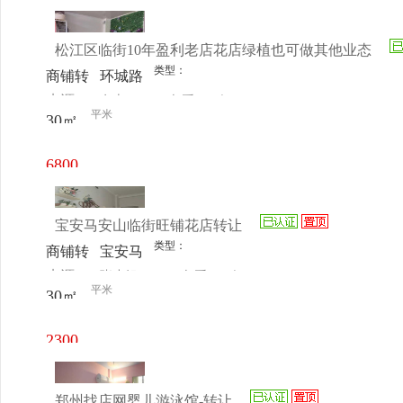
元/月
松江区临街10年盈利老店花店绿植也可做其他业态
类型：
商铺转
环城路
来源：
女士
查看
今
让
360号
平米
30㎡
电话
日更新
6800
元/月
宝安马安山临街旺铺花店转让
类型：
商铺转
宝安马
来源：
张小姐
查看
今
让
安山春
平米
30㎡
电话
日更新
和雅苑
小区2-
2300
7
元/月
郑州找店网婴儿游泳馆-转让