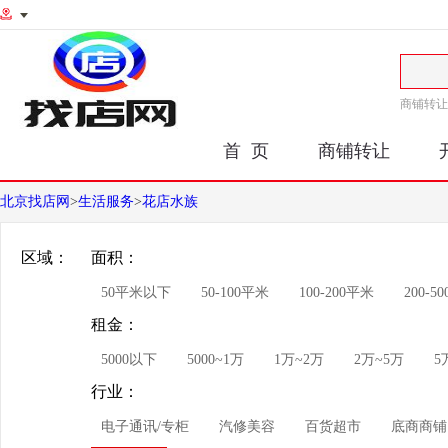
商铺转让
首 页
商铺转让
北京找店网
>
生活服务
>
花店水族
区域：
面积：
50平米以下
50-100平米
100-200平米
200-5
租金：
5000以下
5000~1万
1万~2万
2万~5万
5
行业：
电子通讯/专柜
汽修美容
百货超市
底商商铺