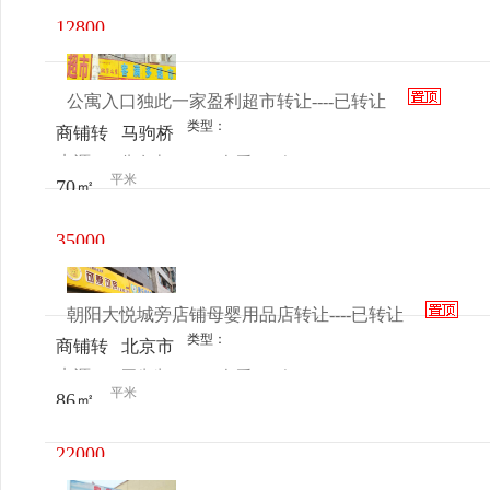
141号
12800
楼
元/月
公寓入口独此一家盈利超市转让----已转让
类型：
商铺转
马驹桥
来源：
朱女士
查看
今
让
周营北
平米
70㎡
电话
日更新
街客满
多超市
35000
元/年
朝阳大悦城旁店铺母婴用品店转让----已转让
类型：
商铺转
北京市
来源：
王先生
查看
今
让
朝阳区
平米
86㎡
电话
日更新
大悦城
附近
22000
元/月