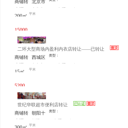
商铺转
北京市
久鸭对
来源：
金先生
查看
今
让
朝阳区
平米
面）
200㎡
电话
日更新
十八里
店横街
15000
子
元/月
二环大型商场内盈利内衣店转让——已转让
类型：
商铺转
西城区
来源：
白女士
查看
今
让
月坛南
平米
15㎡
电话
日更新
街32号
天客隆
5200
银岛超
元/月
市一楼
世纪华联超市便利店转让
类型：
商铺转
朝阳十
来源：
赵辉
查看
今
让
八里店
平米
300㎡