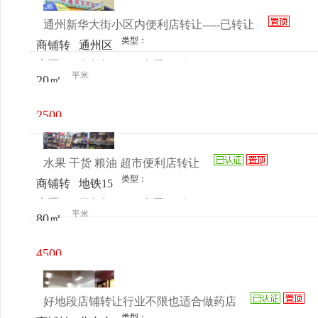
通州新华大街小区内便利店转让-----已转让
类型：
商铺转
通州区
来源：
左女士
查看
今
让
新华大
平米
20㎡
电话
日更新
街西上
园小区
2500
内三区
元/月
8号楼
水果 干货 粮油 超市便利店转让
便利店
类型：
商铺转
地铁15
来源：
崔先生
查看
今
让
号崔各
平米
80㎡
电话
日更新
庄镇费
家村西
4500
菜市场
元/月
向东50
好地段店铺转让行业不限也适合做药店
米（久
类型：