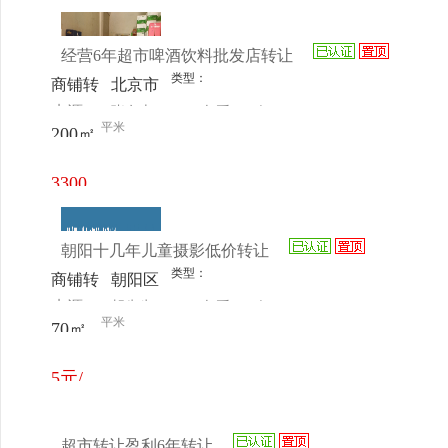
民社区
元/月
菜市场
经营6年超市啤酒饮料批发店转让
类型：
商铺转
北京市
来源：
张女士
查看
今
让
大兴区
平米
200㎡
电话
日更新
旧宫灵
秀山庄
3300
北京奥
元/月
特斯公
朝阳十几年儿童摄影低价转让
司对面
类型：
商铺转
朝阳区
来源：
胡先生
查看
今
让
定福庄
平米
70㎡
电话
日更新
北街东
领鉴筑
5元/
底商
㎡/天
103
超市转让盈利6年转让