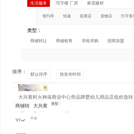
生活服务
写字楼 厂房
家居建材
报刊亭
快递
彩票店
宠物店
打字复
类型：
商铺转让
商铺租售
求租求购
招商加盟
排序：
默认排序
按发布时间
大兴黄村火神庙商业中心旁品牌婴幼儿用品店低价急转
类型：
商铺转
大兴黄
来源：
田女士
查看
今
让
村市场
平米
32㎡
电话
日更新
路46号