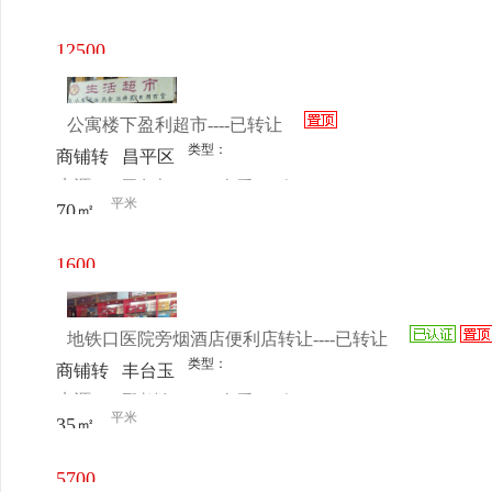
电话
日更新
乡西直
河村
12500
126号
元/月
公寓楼下盈利超市----已转让
类型：
商铺转
昌平区
来源：
王女士
查看
今
让
天通苑
平米
70㎡
电话
日更新
半截塔
村
1600
元/月
地铁口医院旁烟酒店便利店转让----已转让
类型：
商铺转
丰台玉
来源：
邢老板
查看
今
让
泉营育
平米
35㎡
电话
日更新
芳园万
芳路利
5700