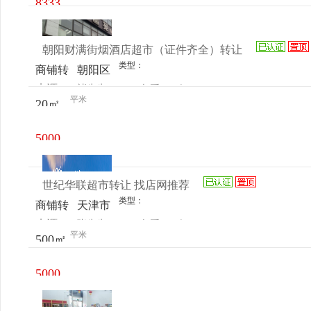
8333
元/月
朝阳财满街烟酒店超市（证件齐全）转让
类型：
商铺转
朝阳区
来源：
褚先生
查看
今
让
高碑店
平米
20㎡
电话
日更新
财满街
东区
5000
元/月
世纪华联超市转让 找店网推荐
类型：
商铺转
天津市
来源：
张先生
查看
今
让
武清区
平米
500㎡
电话
日更新
河西务
镇大沙
5000
河村世
元/月
纪华联