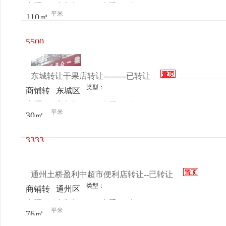
来源：
李先生
查看
今
让
八角长
平米
110㎡
电话
日更新
安园小
区底商
5500
元/月
东城转让干果店转让---------已转让
类型：
商铺转
东城区
来源：
宋先生
查看
今
让
朝阳门
平米
30㎡
电话
日更新
大方家
胡同61
3333
号开心
元/月
一果
通州土桥盈利中超市便利店转让--已转让
类型：
商铺转
通州区
来源：
李先生
查看
今
让
土桥砖
平米
76㎡
电话
日更新
厂北里