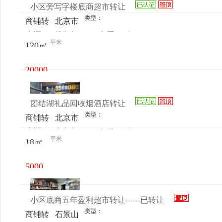
小区旁写字楼底商超市转让
超市
类型：
商铺转
北京市
来源：
舒先生
查看
今
让
海淀区
平米
120㎡
电话
日更新
马甸东
路
20000
元/月
团结湖礼品回收烟酒店转让
类型：
商铺转
北京市
来源：
齐先生
查看
今
让
朝阳区
平米
18㎡
电话
日更新
团结湖
北四条
5000
元/月
小区底商五年盈利超市转让------已转让
类型：
商铺转
石景山