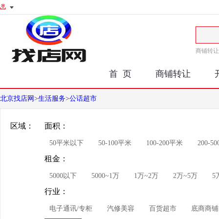
商铺转让
首 页
商铺转让
北京找店网
>
生活服务
>
公话超市
区域：
面积：
50平米以下
50-100平米
100-200平米
200-5
租金：
5000以下
5000~1万
1万~2万
2万~5万
5
行业：
电子通讯/专柜
汽修美容
百货超市
底商商铺