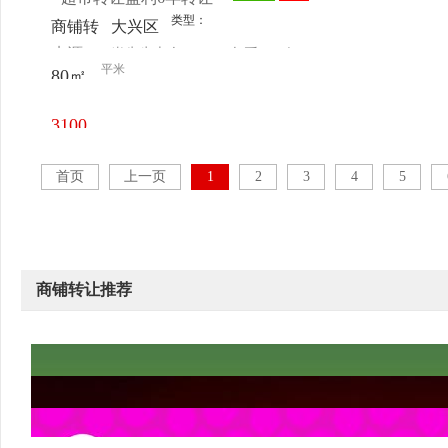
类型：
商铺转
大兴区
来源：
肖先生本人
查看
今
让
黄村镇
平米
80㎡
电话
日更新
孙村惠
民南路
3100
元/月
首页
上一页
1
2
3
4
5
商铺转让推荐