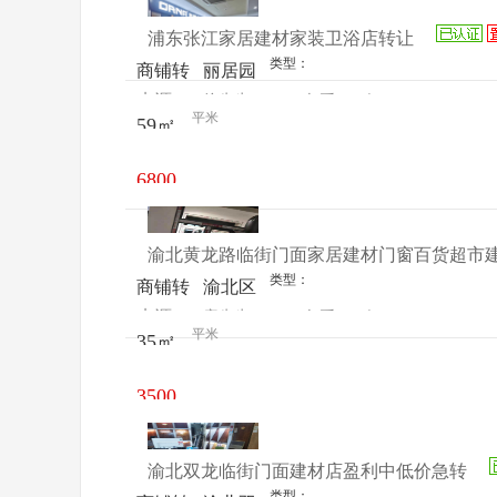
浦东张江家居建材家装卫浴店转让
类型：
商铺转
丽居园
来源：
徐先生
查看
今
让
建材家
平米
59㎡
电话
日更新
居广场
6800
元/月
渝北黄龙路临街门面家居建材门窗百货超市
类型：
商铺转
渝北区
来源：
唐先生
查看
今
让
黄龙路
平米
35㎡
电话
日更新
241号
3500
元/月
渝北双龙临街门面建材店盈利中低价急转
类型：