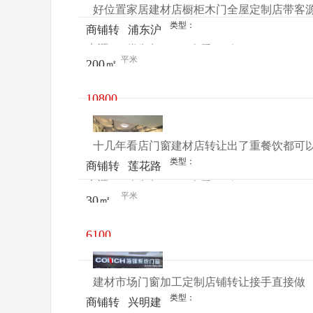
好位置家居建材店橱柜木门全屋定制店带客
类型：
商铺转
浦东沪
来源：
尚先生
查看
今
让
南路
平米
200㎡
电话
日更新
5261号
10800
元/月
十几年看店门窗建材店转让出了重餐饮都可
类型：
商铺转
莲花路
来源：
李先生
查看
今
让
305号
平米
30㎡
电话
日更新
6100
元/月
建材市场门窗加工定制店铺转让接手直接做
类型：
商铺转
兴明建