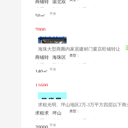
商铺转
渝北双
来源：
朱女士
查看
今
让
龙
平米
50㎡
电话
日更新
7000
元/月
海珠大型商圈内家居建材门窗店旺铺转让
类型：
商铺转
海珠区
来源：
高先生
查看
今
让
澳派克
平米
140㎡
电话
日更新
门窗
11600
元/月
求租光明、坪山地区2万-3万平方四层以下商
类型：
求租求
坪山
来源：
杨先生
查看
今
购
平米
20000