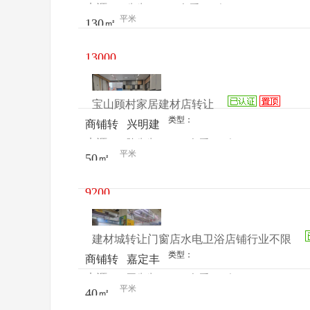
来源：
先生
查看
今
让
材市场
平米
130㎡
电话
日更新
13000
元/月
宝山顾村家居建材店转让
类型：
商铺转
兴明建
来源：
陈先生
查看
今
让
材市场
平米
50㎡
电话
日更新
9200
元/月
建材城转让门窗店水电卫浴店铺行业不限
类型：
商铺转
嘉定丰
来源：
王先生
查看
今
让
庄曹安
平米
40㎡
电话
日更新
路1488