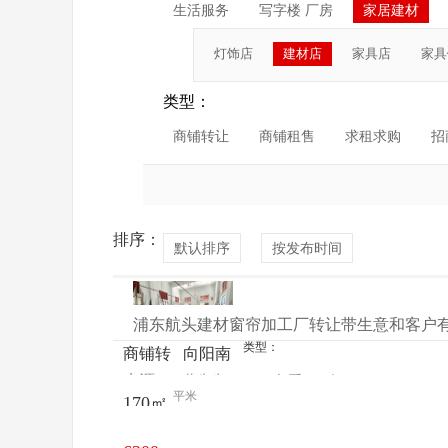
生活服务
写字楼 厂房
家居建材
灯饰店
建材店
家具店
家具
类型：
商铺转让
商铺租售
求租求购
招
排序：
默认排序
按发布时间
浦东航头建材窗帘加工厂转让带生意和客户有停
类型：
商铺转
向阳南
来源：
黄先生
查看
今
让
路向东
平米
170㎡
电话
日更新
170米
处