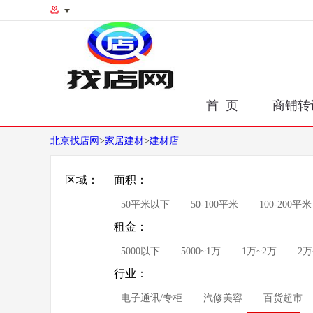
首 页
商铺转
北京找店网
>
家居建材
>
建材店
区域：
面积：
50平米以下
50-100平米
100-200平米
租金：
5000以下
5000~1万
1万~2万
2万
行业：
电子通讯/专柜
汽修美容
百货超市