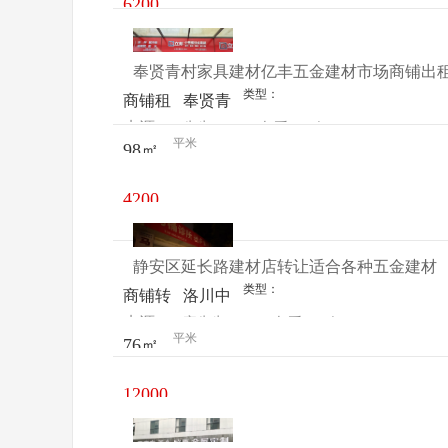
6200
元/月
奉贤青村家具建材亿丰五金建材市场商铺出
类型：
商铺租
奉贤青
来源：
先生
查看
今
售
村亿丰
平米
98㎡
电话
日更新
五金建
材市场
4200
70号
元/月
静安区延长路建材店转让适合各种五金建材
类型：
商铺转
洛川中
来源：
宋先生
查看
今
让
路美美
平米
76㎡
电话
日更新
家居建
材城
12000
元/月