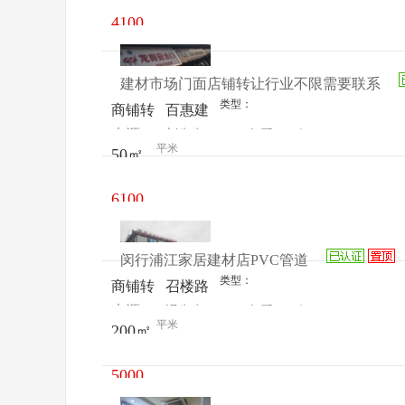
号好美
4100
家居建
元/月
材
建材市场门面店铺转让行业不限需要联系
类型：
商铺转
百惠建
来源：
刘先生
查看
今
让
材市场
平米
50㎡
电话
日更新
507-
508
6100
元/月
闵行浦江家居建材店PVC管道
类型：
商铺转
召楼路
来源：
冯先生
查看
今
让
8号
平米
200㎡
电话
日更新
5000
元/月