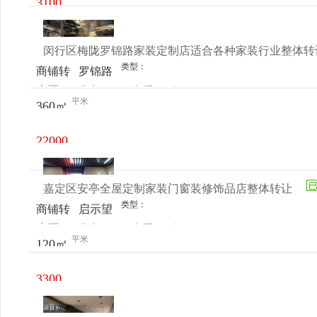
3100
元/月
闵行区梅陇罗锦路家装定制店适合各种家装行业整体转
类型：
商铺转
罗锦路
来源：
先生
查看
今
让
55号
平米
360㎡
电话
日更新
22000
元/月
嘉定区安亭全屋定制家装门窗装修饰品店整体转让
类型：
商铺转
启示望
来源：
先生
查看
今
让
远科创
平米
120㎡
电话
日更新
园
3300
元/月