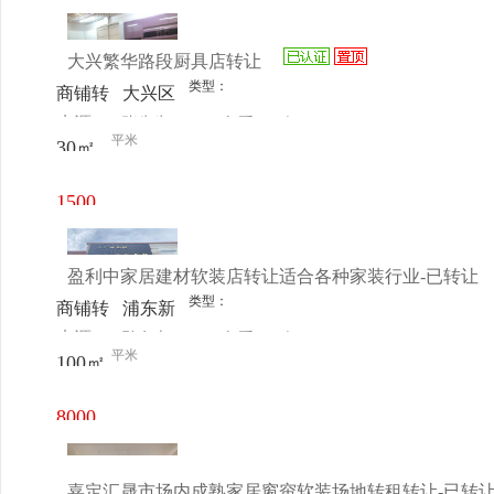
元/月
大兴繁华路段厨具店转让
类型：
商铺转
大兴区
来源：
张先生
查看
今
让
西红门
平米
30㎡
电话
日更新
镇郁花
园二里
1500
光辉伟
元/月
业建材
盈利中家居建材软装店转让适合各种家装行业-已转让
城
类型：
商铺转
浦东新
来源：
孙女士
查看
今
让
区拱极
平米
100㎡
电话
日更新
路3930
号
8000
元/月
嘉定汇晟市场内成熟家居窗帘软装场地转租转让-已转