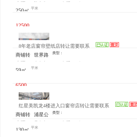
来源：
陈先生
查看
今
让
1774号
平米
250㎡
电话
日更新
12500
元/月
8年老店窗帘壁纸店转让需要联系
类型：
商铺转
世界路
来源：
李女士
查看
今
让
141号b
平米
59㎡
电话
日更新
区10号
6500
元/月
红星美凯龙4楼进入口窗帘店转让需要联系
类型：
商铺转
浦星公
来源：
吴女士
查看
今
让
路1989
平米
130㎡
电话
日更新
号红星