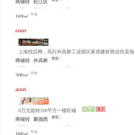
商铺转
松江区
来源：
周先生
查看
今
让
中山东
平米
169㎡
电话
日更新
路欧亚
美家具
6000
广场2
元/月
楼
上海找店网，高行外高桥工业园区家居建材商业街卖场
类型：
商铺转
外高桥
来源：
李先生
查看
今
让
工业园
平米
200㎡
电话
日更新
区
4000
元/月
8万元急转160平方一楼旺铺
类型：
商铺转
聚德西
来源：
骆先生
查看
今
让
路与新
平米
160㎡