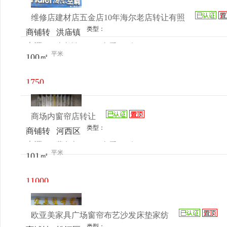
维修店建材店五金店10年海尔老店转让有照
类型：
商铺转
洪庙镇
来源：
李老板
查看
今
让
平米
100㎡
电话
日更新
1750
元/月
商场内窗帘店转让
类型：
商铺转
河西区
来源：
薛女士
查看
今
让
解放南
平米
101㎡
电话
日更新
路居然
之家旁
11000
附近
元/月
欧亚美家具广场窗帘布艺沙发床垫家纺
类型：