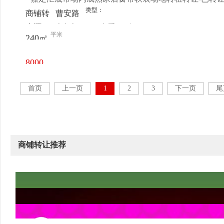
类型：
商铺转
曹安路
来源：
史女士
查看
今
让
5085号
平米
240㎡
电话
日更新
15栋
8000
元/月
首页
上一页
1
2
3
下一页
尾
商铺转让推荐