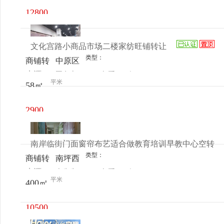
美凯龙
12800
元/月
文化宫路小商品市场二楼家纺旺铺转让
类型：
商铺转
中原区
来源：
王女士
查看
今
让
文化宫
平米
58㎡
电话
日更新
路伊河
路小商
2900
品市场
元/月
南岸临街门面窗帘布艺适合做教育培训早教中心空转
类型：
商铺转
南坪西
来源：
李先生
查看
今
让
路
平米
400㎡
电话
日更新
10500
元/月