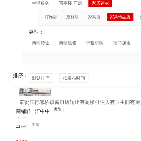
生活服务
写字楼 厂房
家居建材
灯饰店
建材店
家具店
家具饰品店
类型：
商铺转让
商铺租售
求租求购
招商加盟
排序：
默认排序
按发布时间
奉贤庄行邬桥镇窗帘店转让有阁楼可住人有卫生间有厨
类型：
商铺转
汇中中
来源：
胡
查看
今
让
路学校
平米
40㎡
电话
日更新
对面