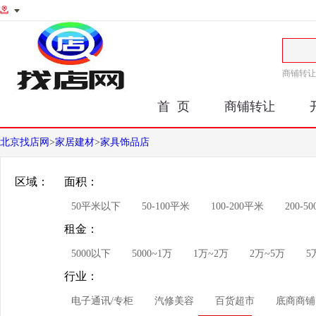
商铺转让
首 页
商铺转让
北京找店网
>
家居建材
>
家具饰品店
区域：
面积：
50平米以下
50-100平米
100-200平米
200-5
租金：
5000以下
5000~1万
1万~2万
2万~5万
5
行业：
电子通讯/专柜
汽修美容
百货超市
底商商铺