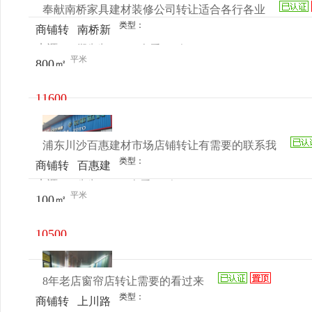
奉献南桥家具建材装修公司转让适合各行各业
类型：
商铺转
南桥新
来源：
郑先生
查看
今
让
世界休
平米
800㎡
电话
日更新
闲广场
11600
元/月
浦东川沙百惠建材市场店铺转让有需要的联系我
类型：
商铺转
百惠建
来源：
先生
查看
今
让
材市场
平米
100㎡
电话
日更新
10500
元/月
8年老店窗帘店转让需要的看过来
类型：
商铺转
上川路