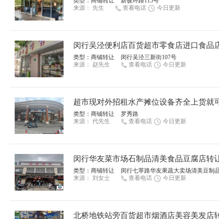
类型：
商铺转让
新骏环路115号
来源：
先生
查看电话
今日更新
闵行吴泾便利店百货超市零食店进口食品店
类型：
商铺转让
闵行吴泾三新街107号
来源：
赵先生
查看电话
今日更新
超市现对外招租水产摊位设备齐全上货就可以
类型：
商铺转让
罗秀路
来源：
代先生
查看电话
今日更新
闵行华友菜市场石制品清美食品豆腐店转让
类型：
商铺转让
闵行七莘路华友果蔬大卖场清美豆制
来源：
刘女士
查看电话
今日更新
北桥地铁站旁百货超市烟酒店美容美发店转