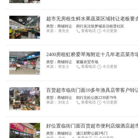
超市无房租生鲜水果蔬菜区域转让老板要
类型：
商铺转让
闵行吴泾筑梦城吴泾租赁社区
来源：
黄先生
查看电话
今日更新
2400房租虹桥爱琴海附近十几年老店菜市
类型：
商铺转让
紫藤农贸市场
来源：
程女士
查看电话
今日更新
百货超市临街门面10多年渔具店带客户转
类型：
商铺转让
闵行北松公路2239弄79号
来源：
刘女士
查看电话
今日更新
好位置临街门面百货超市便利店烟酒店超
类型：
商铺转让
浦江郊野公园3号门