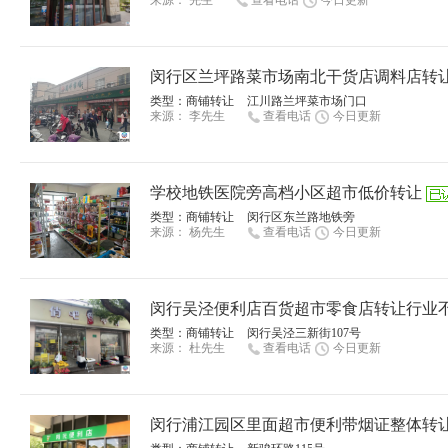
来源：
先生
查看电话
今日更新
闵行区兰坪路菜市场南北干货店调料店转让
类型：
商铺转让
江川路兰坪菜市场门口
来源：
李先生
查看电话
今日更新
学校地铁医院旁高档小区超市低价转让
类型：
商铺转让
闵行区东兰路地铁旁
来源：
杨先生
查看电话
今日更新
闵行吴泾便利店百货超市零食店转让行业不
类型：
商铺转让
闵行吴泾三新街107号
来源：
杜先生
查看电话
今日更新
闵行浦江园区里面超市便利带烟证整体转让