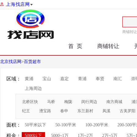
上海找店网
商铺转让
首 页
商铺转让
北京找店网
>
百货超市
区域：
黄浦
宝山
嘉定
青浦
奉贤
南汇
崇
上海周边
北桥区快
马桥
梅陇
闵行周边
南方商城
浦
纪王
漕宝路
春申
东兰新村
凤溪
古美罗阳
面积：
50平米以下
50-100平米
100-200平米
200-500
租金：
5000以下
5000~1万
1万~2万
2万~5万
5万~