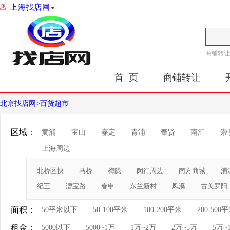
上海找店网
商铺转让
首 页
商铺转让
北京找店网
>
百货超市
区域：
黄浦
宝山
嘉定
青浦
奉贤
南汇
崇
上海周边
北桥区快
马桥
梅陇
闵行周边
南方商城
浦
纪王
漕宝路
春申
东兰新村
凤溪
古美罗阳
面积：
50平米以下
50-100平米
100-200平米
200-500
租金：
5000以下
5000~1万
1万~2万
2万~5万
5万~