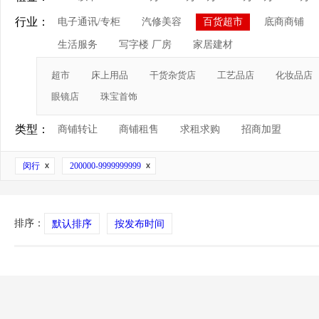
行业：
电子通讯/专柜
汽修美容
百货超市
底商商铺
生活服务
写字楼 厂房
家居建材
超市
床上用品
干货杂货店
工艺品店
化妆品店
眼镜店
珠宝首饰
类型：
商铺转让
商铺租售
求租求购
招商加盟
闵行
200000-9999999999
排序：
默认排序
按发布时间