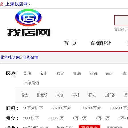
上海找店网
商铺转让
首 页
商铺转让
北京找店网
>
百货超市
区域：
黄浦
宝山
嘉定
青浦
奉贤
南汇
崇
上海周边
漕泾
张堰镇
兴塔
亭林
石化
山阳镇
吕
面积：
50平米以下
50-100平米
100-200平米
200-500
租金：
5000以下
5000~1万
1万~2万
2万~5万
5万~