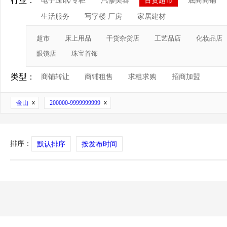
行业：
电子通讯/专柜
汽修美容
百货超市
底商商铺
生活服务
写字楼 厂房
家居建材
超市
床上用品
干货杂货店
工艺品店
化妆品店
眼镜店
珠宝首饰
类型：
商铺转让
商铺租售
求租求购
招商加盟
金山
200000-9999999999
排序：
默认排序
按发布时间