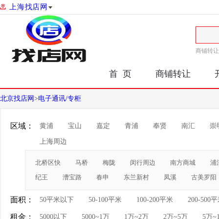
上海找店网
商铺转让
首 页
商铺转让
北京找店网
>
电子通讯/专柜
区域：
黄浦
宝山
嘉定
青浦
奉贤
南汇
崇
上海周边
北桥区快
马桥
梅陇
闵行周边
南方商城
浦
纪王
漕宝路
春申
东兰新村
凤溪
古美罗阳
面积：
50平米以下
50-100平米
100-200平米
200-500
租金：
5000以下
5000~1万
1万~2万
2万~5万
5万~