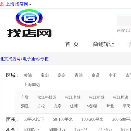
上海找店网
商铺转让
首 页
商铺转让
北京找店网
>
电子通讯/专柜
区域：
黄浦
宝山
嘉定
青浦
奉贤
南汇
崇
上海周边
车墩
松江科技园
松江老城
松江新城
松江周边
洞泾
方松
九亭
练塘
M泖港
茸北
莘闵
面积：
50平米以下
50-100平米
100-200平米
200-500
租金：
5000以下
5000~1万
1万~2万
2万~5万
5万~