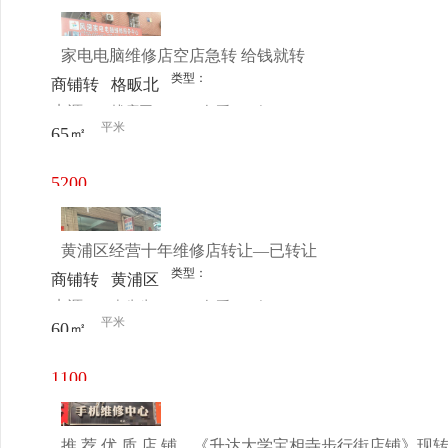
近
元/月
家电电脑维修店空店急转 给钱就转
类型：
商铺转
格畈北
来源：
找店网
查看
今
让
苑一排
平米
65㎡
电话
日更新
四十七
号
5200
元/月
黄浦区经营十年维修店转让—已转让
类型：
商铺转
黄浦区
来源：
李先生
查看
今
让
夏园村
平米
60㎡
电话
日更新
东平路
45号
1100
元/月
推 荐 优 质 店 铺，《升达大学宝相寺步行街店铺》现