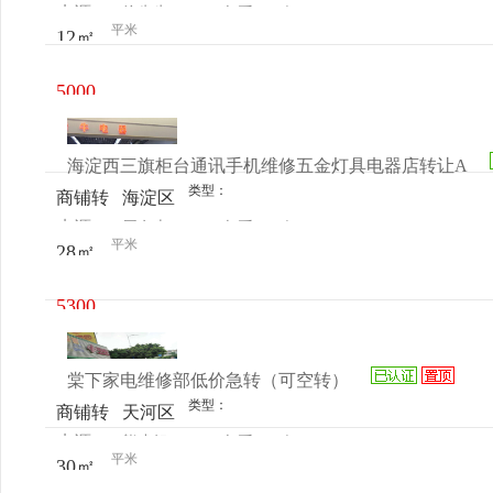
来源：
徐先生
查看
今
让
镇宁路
平米
12㎡
电话
日更新
愚园路
路口
5000
元/月
海淀西三旗柜台通讯手机维修五金灯具电器店转让A
类型：
商铺转
海淀区
来源：
周女士
查看
今
让
-西三
平米
28㎡
电话
日更新
旗
5300
元/月
棠下家电维修部低价急转（可空转）
类型：
商铺转
天河区
来源：
熊小姐
查看
今
让
棠下农
平米
30㎡
电话
日更新
贸市场