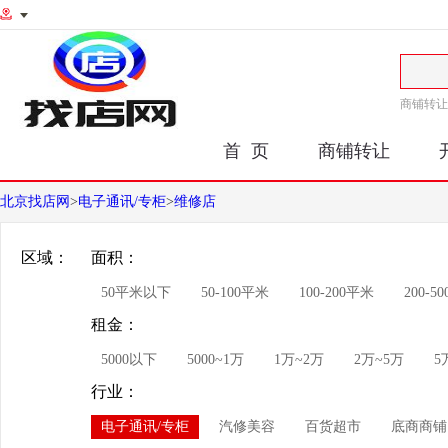
商铺转让
首 页
商铺转让
北京找店网
>
电子通讯/专柜
>
维修店
区域：
面积：
50平米以下
50-100平米
100-200平米
200-5
租金：
5000以下
5000~1万
1万~2万
2万~5万
5
行业：
电子通讯/专柜
汽修美容
百货超市
底商商铺