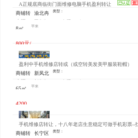
A正规底商临街门面维修电脑手机盈利转让
类型：
商铺转
渝北冉
来源：
王先生
查看
今
让
家坝龙
平米
8㎡
电话
日更新
山二路
800元/
月
盈利中手机维修店转或（或空转美发美甲服装鞋帽）
类型：
商铺转
新凤北
来源：
刘先生
查看
今
让
路449
平米
65㎡
电话
日更新
弄17号
4200
元/月
手机维修店转让，十八年老店生意稳定可做手机彩票--
类型：
商铺转
长宁区