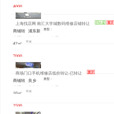
旁东鸿
4000
家电维
元/月
修
上海找店网 南汇大学城数码维修店铺转让
类型：
商铺转
浦东新
来源：
闫先生
查看
今
让
区惠南
平米
42㎡
电话
日更新
南汇大
学城
7000
元/月
商场门口手机维修店低价转让-已转让
类型：
商铺转
良乡
来源：
康先生
查看
今
让
瑞城广
平米
10㎡
电话
日更新
场
2500
元/月