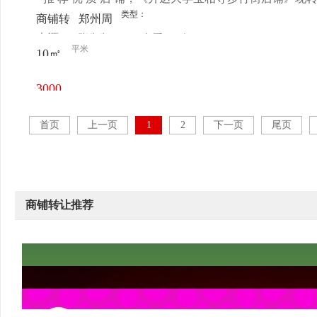
类型：
商铺转
郑州周
来源：
张先生
查看
今
让
边 / 郑
平米
10㎡
电话
日更新
州周边
/ 文昌
3000
路与宝
元/月
相寺北
首页
上一页
1
2
下一页
尾页
二
商铺转让推荐