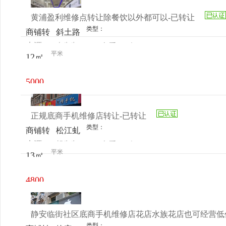
黄浦盈利维修点转让除餐饮以外都可以-已转让
类型：
商铺转
斜土路
来源：
李先生
查看
今
让
76号
平米
12㎡
电话
日更新
5000
元/月
正规底商手机维修店转让-已转让
类型：
商铺转
松江虬
来源：
胡先生
查看
今
让
长路
平米
13㎡
电话
日更新
209弄4
幢9室
4800
元/月
静安临街社区底商手机维修店花店水族花店也可经营低
类型：