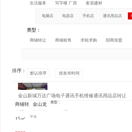
生活服务
写字楼 厂房
家居建材
电脑店
电器店
手机店
通讯用品店
类型：
商铺转让
商铺租售
求租求购
招商加盟
排序：
默认排序
按发布时间
金山新城万达广场电子通讯手机维修通讯用品店转让
类型：
商铺转
金山龙
来源：
杨先生
查看
今
让
皓路
平米
15㎡
电话
日更新
1088号
万达广