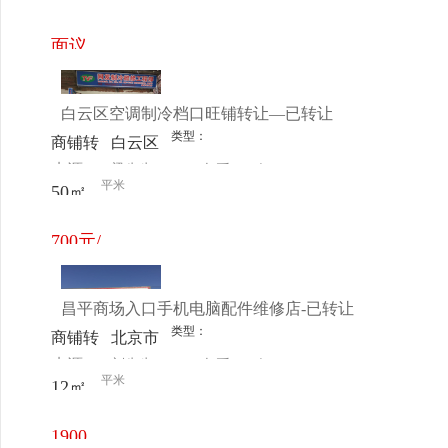
电话
日更新
~50㎡
面议
白云区空调制冷档口旺铺转让—已转让
类型：
商铺转
白云区
来源：
梁先生
查看
今
让
龙归镇
平米
50㎡
电话
日更新
永胜路
26巷1
700元/
号
月
昌平商场入口手机电脑配件维修店-已转让
类型：
商铺转
北京市
来源：
刘先生
查看
今
让
昌平区
平米
12㎡
电话
日更新
东关地
铁站附
1900