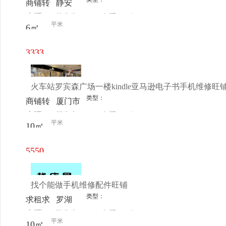
商铺转
静安
来源：
林先生
查看
今
让
彭浦
平米
6㎡
电话
日更新
3333
元/月
火车站罗宾森广场一楼kindle亚马逊电子书手机维修旺
类型：
商铺转
厦门市
来源：
郑先生
查看
今
让
思明区
平米
10㎡
电话
日更新
罗宾森
广场一
5550
楼中庭
元/月
旺铺柜
找个能做手机维修配件旺铺
台
类型：
求租求
罗湖
来源：
张先生
查看
今
购
平米
10㎡