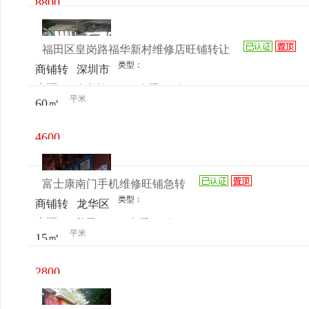
8800
场8号
元/月
门
福田区皇岗路福华新村维修店旺铺转让
类型：
商铺转
深圳市
来源：
向老板
查看
今
让
福田区
平米
60㎡
电话
日更新
皇岗路
福华新
4600
村35栋
元/月
一单元
富士康南门手机维修旺铺急转
201
类型：
商铺转
龙华区
来源：
陈平
查看
今
让
油松路
平米
15㎡
电话
日更新
油富商
城南门
2800
元/月