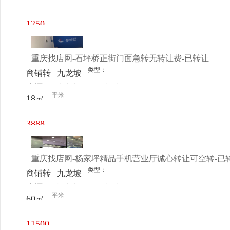
电话
日更新
通(电
视宽带
1250
服务中
元/月
心)
重庆找店网-石坪桥正街门面急转无转让费-已转让
类型：
商铺转
九龙坡
来源：
殷先生
查看
今
让
区 石
平米
18㎡
电话
日更新
坪桥正
街
3888
元/月
重庆找店网-杨家坪精品手机营业厅诚心转让可空转-已
类型：
商铺转
九龙坡
来源：
汪先生
查看
今
让
区 -杨
平米
60㎡
电话
日更新
家坪
重庆力
11500