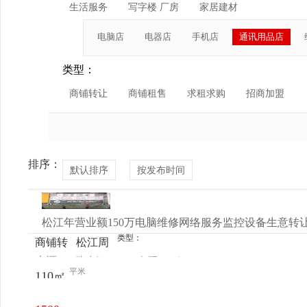
生活服务
写字楼 厂房
家居建材
电脑店
电器店
手机店
通讯用品店
类型：
商铺转让
商铺租售
求租求购
招商加盟
排序：
默认排序
按发布时间
松江年营业额150万电脑维修网络服务监控设备生意转
类型：
商铺转
松江周
来源：
张小姐
查看
今
让
边
平米
110㎡
电话
日更新