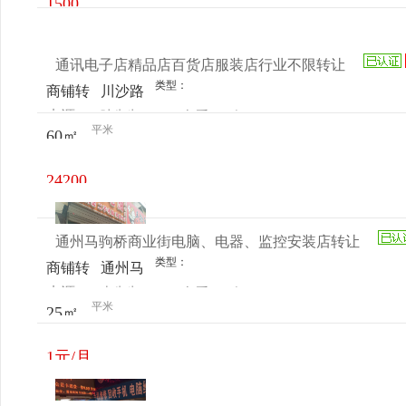
1500
元/月
通讯电子店精品店百货店服装店行业不限转让
类型：
商铺转
川沙路
来源：
叶先生
查看
今
让
平米
60㎡
电话
日更新
24200
元/月
通州马驹桥商业街电脑、电器、监控安装店转让
类型：
商铺转
通州马
来源：
史先生
查看
今
让
驹桥商
平米
25㎡
电话
日更新
业街
1元/月