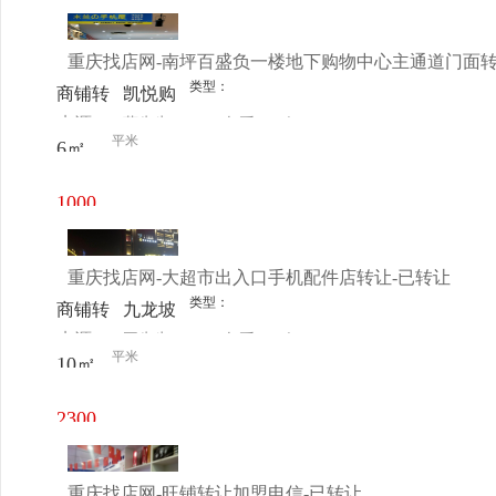
扬西西
元/月
MALL
重庆找店网-南坪百盛负一楼地下购物中心主通道门面转
类型：
商铺转
凯悦购
来源：
蓝先生
查看
今
让
物中心
平米
6㎡
电话
日更新
(浪高
凯悦国
1000
际商务
元/月
楼西
重庆找店网-大超市出入口手机配件店转让-已转让
南)
类型：
商铺转
九龙坡
来源：
王先生
查看
今
让
区 -杨
平米
10㎡
电话
日更新
家坪
重庆动
2300
物园
元/月
重庆找店网-旺铺转让加盟电信-已转让