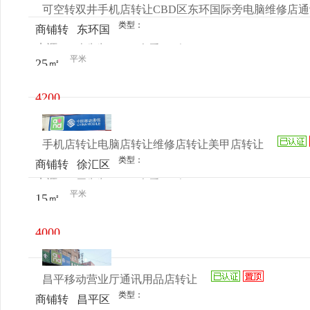
可空转双井手机店转让CBD区东环国际旁电脑维修店通
类型：
商铺转
东环国
来源：
李先生
查看
今
让
际大厦
平米
25㎡
电话
日更新
旁超市
发入口
4200
处
元/月
手机店转让电脑店转让维修店转让美甲店转让
类型：
商铺转
徐汇区
来源：
王先生
查看
今
让
平米
15㎡
电话
日更新
4000
元/月
昌平移动营业厅通讯用品店转让
类型：
商铺转
昌平区