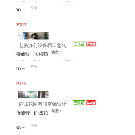
来源：
李先生
查看
今
让
霍营小
平米
30㎡
电话
日更新
辛庄
478公
2500
交总站
元/月
北100
电脑办公设备档口急转
米
类型：
商铺转
联和鹤
来源：
刘女士
查看
今
让
龙一路
平米
10㎡
电话
日更新
32号
1925
元/月
侨诚花园有间空铺转让
类型：
商铺转
侨诚花
来源：
郭生
查看
今
让
园侨安
平米
38㎡
电话
日更新
路20号