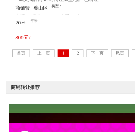
类型：
商铺转
璧山区
来源：
张先生
查看
今
让
中国电
平米
20㎡
电话
日更新
信(花
市街营
800元/
业厅)
月
首页
上一页
1
2
下一页
尾页
商铺转让推荐