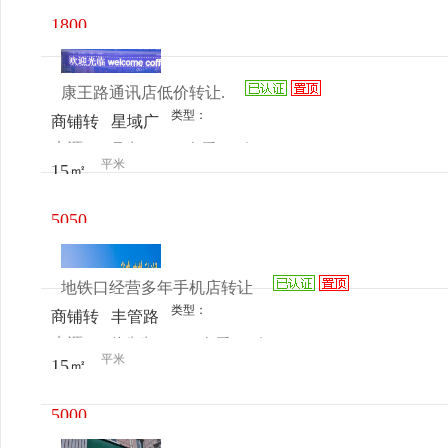
1800
元/月
康王路通讯店低价转让.
类型：
商铺转
星域广
来源：
吴生
查看
今
让
场
平米
15㎡
电话
日更新
5050
元/月
地铁口经营多年手机店转让
类型：
商铺转
丰管路
来源：
徐先生
查看
今
让
甲3号
平米
15㎡
电话
日更新
亿潼隆
购物中
5000
心
元/月