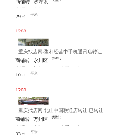
商铺转
沙坪坝
来源：
张先生
查看
今
让
区 金
平米
29㎡
电话
日更新
杜洋光
1200
元/月
重庆找店网-盈利经营中手机通讯店转让
类型：
商铺转
永川区
来源：
刘女士
查看
今
让
永川区
平米
18㎡
电话
日更新
农机市
场
1200
元/月
重庆找店网-北山中国联通店转让-已转让
类型：
商铺转
万州区
来源：
李先生
查看
今
让
中国联
平米
33㎡