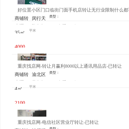
好位置小区门口临街门面手机店转让无行业限制什么都
类型：
商铺转
闵行天
来源：
孙先生
查看
今
让
星路71
平米
35㎡
电话
日更新
号
4000
元/月
重庆找店网-转让月赢利8000以上通讯用品店-已转让
类型：
商铺转
渝北区
来源：
薛先生
查看
今
让
龙湖水
平米
4㎡
电话
日更新
晶国际
2100
元/月
重庆找店网-电信社区营业厅转让-已转让
类型：