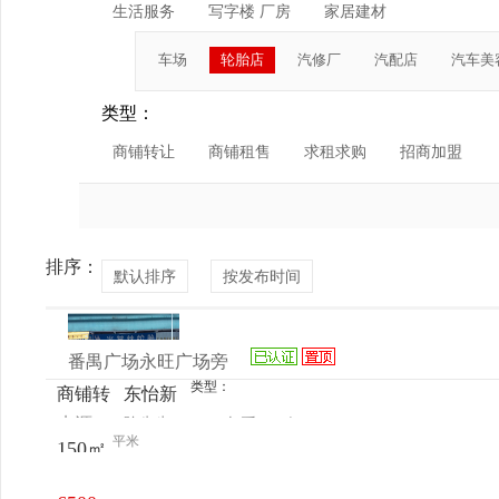
生活服务
写字楼 厂房
家居建材
车场
轮胎店
汽修厂
汽配店
汽车美
类型：
商铺转让
商铺租售
求租求购
招商加盟
排序：
默认排序
按发布时间
番禺广场永旺广场旁
类型：
商铺转
东怡新
来源：
陈先生
查看
今
让
区，清
平米
150㎡
电话
日更新
河市场
旁