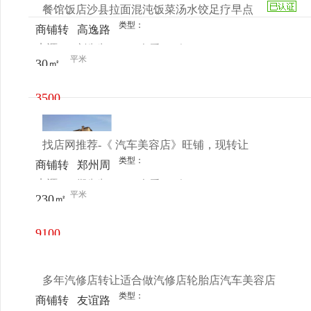
餐馆饭店沙县拉面混沌饭菜汤水饺足疗早点
类型：
商铺转
高逸路
来源：
刘先生
查看
今
让
228-27
平米
30㎡
电话
日更新
3500
元/月
找店网推荐-《 汽车美容店》旺铺，现转让
类型：
商铺转
郑州周
来源：
郑先生
查看
今
让
边 / 龙
平米
230㎡
电话
日更新
湖镇锦
艺城一
9100
期
元/月
多年汽修店转让适合做汽修店轮胎店汽车美容店
类型：
商铺转
友谊路