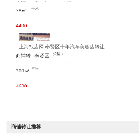
来源：
章先生
查看
今
让
1500号
平米
78㎡
电话
日更新
2-118
4400
元/月
上海找店网 奉贤区十年汽车美容店转让
类型：
商铺转
奉贤区
来源：
曾先生
查看
今
让
西渡西
平米
300㎡
电话
日更新
闸公路
1876号
4600
元/月
商铺转让推荐