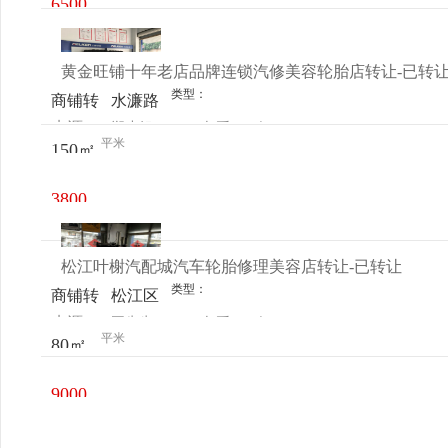
6500
元/月
黄金旺铺十年老店品牌连锁汽修美容轮胎店转让-已转
类型：
商铺转
水濂路
来源：
郑小姐
查看
今
让
口林记
平米
150㎡
电话
日更新
轮胎店
3800
元/月
松江叶榭汽配城汽车轮胎修理美容店转让-已转让
类型：
商铺转
松江区
来源：
王先生
查看
今
让
-叶榭
平米
80㎡
电话
日更新
叶新公
路88
9000
元/月