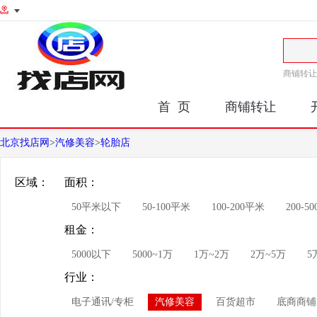
商铺转让
首 页
商铺转让
北京找店网
>
汽修美容
>
轮胎店
区域：
面积：
50平米以下
50-100平米
100-200平米
200-5
租金：
5000以下
5000~1万
1万~2万
2万~5万
5
行业：
电子通讯/专柜
汽修美容
百货超市
底商商铺