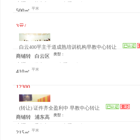
来源：
施先生
查看
今
让
京航城
平米
500㎡
电话
日更新
3元/
㎡/天
白云400平主干道成熟培训机构早教中心转让
类型：
商铺转
白云区
来源：
欧生
查看
今
让
白沙湖
平米
410㎡
电话
日更新
东街富
力城南
12300
门
元/月
(转让) 证件齐全盈利中 早教中心转让
类型：
商铺转
浦东高
来源：
毛女士
查看
今
让
行 东
平米
215㎡
电话
日更新
靖路