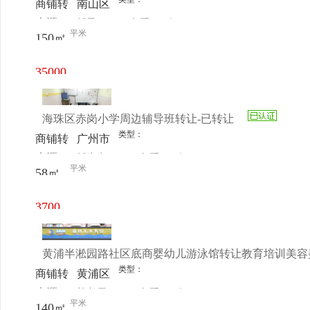
商铺转
南山区
来源：
邹勇
查看
今
让
前海鼎
平米
150㎡
电话
日更新
太风
华-六
35000
期
元/月
海珠区赤岗小学周边辅导班转让-已转让
类型：
商铺转
广州市
来源：
邹先生
查看
今
让
海珠区
平米
58㎡
电话
日更新
赤岗二
街43号
3700
首层
元/月
黄浦半淞园路社区底商婴幼儿游泳馆转让教育培训美容
类型：
商铺转
黄浦区
来源：
杜老师
查看
今
让
半淞园
平米
140㎡