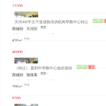
13200
元/月
天河400平主干道成熟培训机构早教中心转让
类型：
商铺转
天河区
来源：
李女士
查看
今
让
中山大
平米
420㎡
电话
日更新
道brt旁
46000
元/月
（转让） 盈利中早教中心低价急转
类型：
商铺转
海珠客
来源：
周老师
查看
今
让
运站东
平米
200㎡
电话
日更新
晓南
9200
元/月