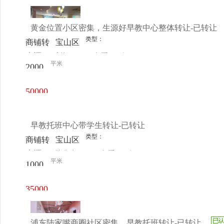
元/月
黄金位置小区密集，生源好早教中心整体转让-已转让
类型：
商铺转
宝山区
来源：
刘姐
查看
今
让
-宝山
平米
2000
电话
日更新
周边
㎡
上海大
50000
学(宝
元/月
山校
早教托班中心带学生转让-已转让
区)
类型：
商铺转
宝山区
来源：
张先生
查看
今
让
-刘行
平米
1000
电话
日更新
蒙氏儿
㎡
童之家
35000
元/月
浦东陆家嘴商圈社区密集，早教托班转让-已转让