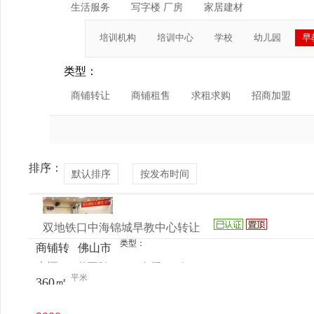
生活服务
写字楼 厂房
家居建材
培训机构
培训中心
学校
幼儿园
早
类型：
商铺转让
商铺租售
求租求购
招商加盟
排序：
默认排序
按发布时间
双地铁口中海锦城早教中心转让
类型：
商铺转
佛山市
来源：
艾雨彤
查看
今
让
南海区
平米
360㎡
电话
日更新
桂城街
道中海