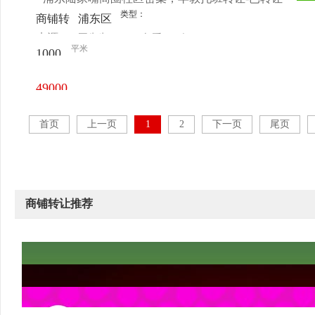
类型：
商铺转
浦东区
来源：
王先生
查看
今
让
-洋泾
平米
1000
电话
日更新
苗圃路
㎡
49000
元/月
首页
上一页
1
2
下一页
尾页
商铺转让推荐