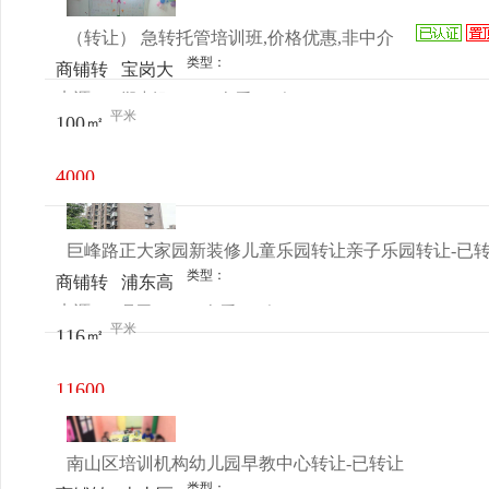
（转让） 急转托管培训班,价格优惠,非中介
类型：
商铺转
宝岗大
来源：
郑小姐
查看
今
让
道中
平米
100㎡
电话
日更新
193号
4000
元/月
巨峰路正大家园新装修儿童乐园转让亲子乐园转让-已
类型：
商铺转
浦东高
来源：
吴平
查看
今
让
行巨峰
平米
116㎡
电话
日更新
路家乐
福旁利
11600
津路
元/月
1313弄
南山区培训机构幼儿园早教中心转让-已转让
类型：