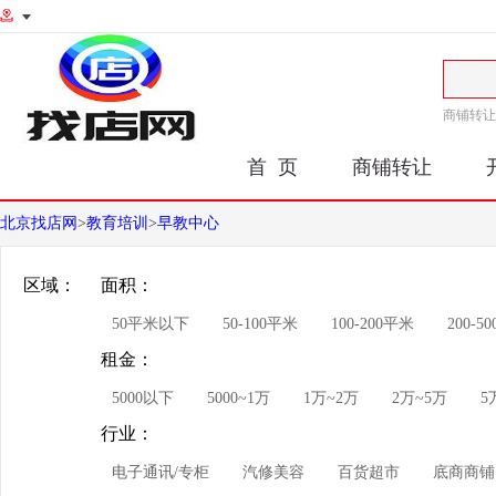
商铺转让
首 页
商铺转让
北京找店网
>
教育培训
>
早教中心
区域：
面积：
50平米以下
50-100平米
100-200平米
200-5
租金：
5000以下
5000~1万
1万~2万
2万~5万
5
行业：
电子通讯/专柜
汽修美容
百货超市
底商商铺