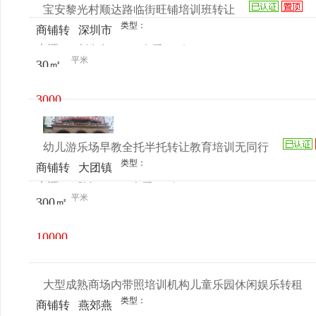
宝安黎光村顺达路临街旺铺培训班转让
类型：
商铺转
深圳市
来源：
刘先生
查看
今
让
宝安区
平米
30㎡
电话
日更新
顺达路
阳光益
3000
智乐园
元/月
幼儿游乐场早教全托半托转让教育培训无同行
类型：
商铺转
大团镇
来源：
陈红
查看
今
让
平米
300㎡
电话
日更新
10000
元/月
大型成熟商场内带照培训机构儿童乐园休闲娱乐转租
类型：
商铺转
燕郊燕