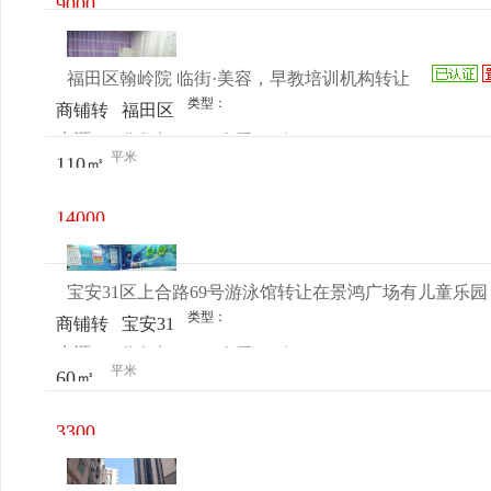
9000
锦城南
元/月
门商业
福田区翰岭院 临街·美容，早教培训机构转让
街1座
类型：
商铺转
福田区
4-6号
来源：
代女士
查看
今
让
瀚岭院
平米
110㎡
电话
日更新
10栋
14000
元/月
宝安31区上合路69号游泳馆转让在景鸿广场有儿童乐园
类型：
商铺转
宝安31
来源：
将女士
查看
今
让
区上合
平米
60㎡
电话
日更新
村上合
路69号
3300
景鸿广
元/月
场