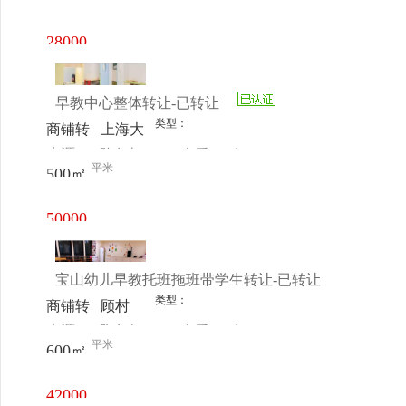
电话
日更新
路中山
南一路
28000
916
元/月
早教中心整体转让-已转让
类型：
商铺转
上海大
来源：
陈女士
查看
今
让
学
平米
500㎡
电话
日更新
50000
元/月
宝山幼儿早教托班拖班带学生转让-已转让
类型：
商铺转
顾村
来源：
陶女士
查看
今
让
平米
600㎡
电话
日更新
42000