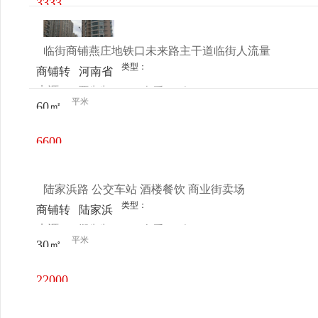
3333
元/月
临街商铺燕庄地铁口未来路主干道临街人流量
类型：
商铺转
河南省
来源：
贾先生
查看
今
让
郑州市
平米
60㎡
电话
日更新
金水区
未来路
6600
343号
元/月
陆家浜路 公交车站 酒楼餐饮 商业街卖场
类型：
商铺转
陆家浜
来源：
郑先生
查看
今
让
路
平米
30㎡
电话
日更新
22000
元/月