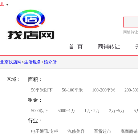
商铺转让
首 页
商铺转让
北京找店网
>
生活服务
>
婚介所
区域：
面积：
50平米以下
50-100平米
100-200平米
200-5
租金：
5000以下
5000~1万
1万~2万
2万~5万
5
行业：
电子通讯/专柜
汽修美容
百货超市
底商商铺