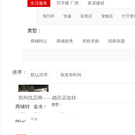
生活服务
写字楼 厂房
家居建材
报刊亭
快递
彩票店
宠物店
打字复
类型：
商铺转让
商铺租售
求租求购
招商加盟
排序：
默认排序
按发布时间
郑州找店网——婚庆店急转
类型：
商铺转
金水 /
来源：
店主
查看
今
让
南阳
平米
80㎡
电话
日更新
路-孟
砦南街