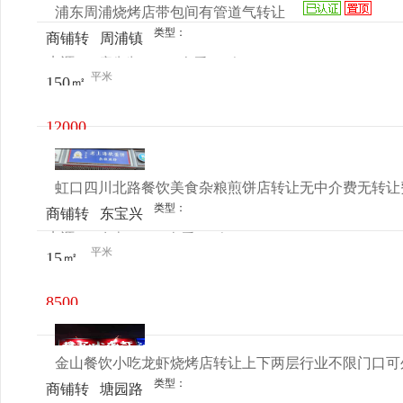
浦东周浦烧烤店带包间有管道气转让
类型：
商铺转
周浦镇
来源：
宋先生
查看
今
让
周市路
平米
150㎡
电话
日更新
410号
12000
元/月
虹口四川北路餐饮美食杂粮煎饼店转让无中介费无转让
类型：
商铺转
东宝兴
来源：
女士
查看
今
让
路439
平米
15㎡
电话
日更新
号
8500
元/月
金山餐饮小吃龙虾烧烤店转让上下两层行业不限门口可
类型：
商铺转
塘园路