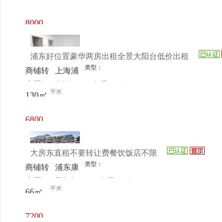
电话
日更新
号
8000
元/月
浦东好位置豪华两房出租全景大阳台低价出租
类型：
商铺转
上海浦
来源：
老板
查看
今
让
东新区
平米
130㎡
电话
日更新
罗山路
1507弄
6800
8号星
元/月
云小区
大房东直租不要转让费餐饮饭店不限
类型：
商铺转
浦东康
来源：
罗先生
查看
今
让
桥秀沈
平米
66㎡
电话
日更新
路200
号101
7200