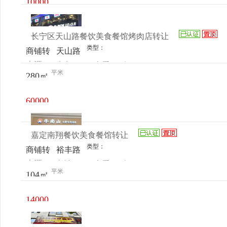
10000
旋路42
元/月
弄2号
长宁区天山路餐饮美食餐馆烤肉店转让
类型：
商铺转
天山路
来源：
先生
查看
今
让
天山创
平米
280㎡
电话
日更新
邑商业
广场
60000
元/月
嘉定南翔餐饮美食餐馆转让
类型：
商铺转
裕丰路
来源：
老板
查看
今
让
399号
平米
104㎡
电话
日更新
（原大
骨牛肉
14000
汤面
元/月
馆）