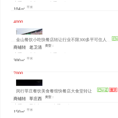
来源：
先生
查看
今
让
433号
平米
104㎡
电话
日更新
4000
元/月
金山餐饮小吃快餐店转让行业不限300多平可住人
类型：
商铺转
老卫清
来源：
先生
查看
今
让
路501
平米
300㎡
电话
日更新
号
7000
元/月
闵行莘庄餐饮美食餐馆快餐店大食堂转让
类型：
商铺转
莘庄西
来源：
周先生
查看
今
让
环路
平米
150㎡
电话
日更新
301号