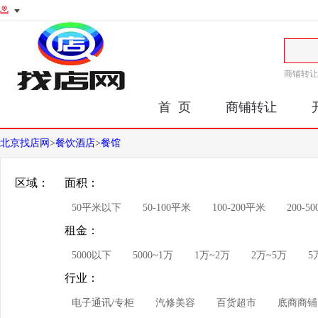
商铺转让
首 页
商铺转让
北京找店网
>
餐饮酒店
>
餐馆
区域：
面积：
50平米以下
50-100平米
100-200平米
200-5
租金：
5000以下
5000~1万
1万~2万
2万~5万
5
行业：
电子通讯/专柜
汽修美容
百货超市
底商商铺