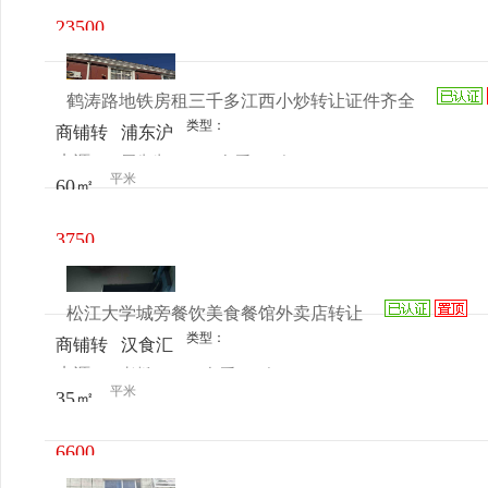
23500
元/月
鹤涛路地铁房租三千多江西小炒转让证件齐全
类型：
商铺转
浦东沪
来源：
周先生
查看
今
让
南公路
平米
60㎡
电话
日更新
4845
3750
元/月
松江大学城旁餐饮美食餐馆外卖店转让
类型：
商铺转
汉食汇
来源：
老板
查看
今
让
共享厨
平米
35㎡
电话
日更新
房(松
江新城
6600
大学城
元/月