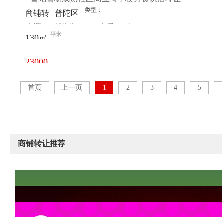
类型：
商铺转
普陀区
来源：
郁先生
查看
今
让
杨柳青
平米
130㎡
电话
日更新
路311
号
23000
元/月
首页
上一页
1
2
3
4
5
商铺转让推荐