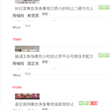
好位置餐饮美食餐馆江西小炒转让二楼可住人
类型：
商铺转
奉贤西
来源：
钟先生
查看
今
让
渡北虹
平米
95㎡
电话
日更新
路61号
7000
元/月
杨浦五角场餐饮小吃转让带平台可教技术配方
类型：
商铺转
国定东
来源：
唐女士
查看
今
让
路273
平米
30㎡
电话
日更新
弄6号
101-3
6500
室
元/月
嘉定南翔餐饮美食餐馆湘菜馆转让
类型：