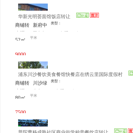
室
元/月
华新光明荟面馆饭店转让
类型：
商铺转
新府中
来源：
王先生
查看
今
让
路1399
平米
52㎡
电话
日更新
弄89号
9000
元/月
浦东川沙餐饮美食餐馆快餐店在绣云里国际度假村
类型：
商铺转
川沙绿
来源：
先生
查看
今
让
都绣云
平米
80㎡
电话
日更新
里
7500
元/月
普陀曹杨成熟社区商业街学校旁餐饮店转让