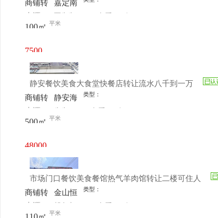
商铺转
嘉定南
来源：
覃先生
查看
今
让
翔封浜
平米
100㎡
电话
日更新
路53号
7500
元/月
静安餐饮美食大食堂快餐店转让流水八千到一万
类型：
商铺转
静安海
来源：
先生
查看
今
让
宁路
平米
500㎡
电话
日更新
1355号
48000
元/月
市场门口餐饮美食餐馆热气羊肉馆转让二楼可住人
类型：
商铺转
金山恒
来源：
胡女士
查看
今
让
顺路69
平米
110㎡