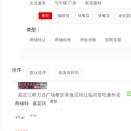
生活服务
写字楼 厂房
家居建材
餐馆
咖啡馆
快餐店
快餐店
冷饮甜
类型：
商铺转让
商铺租售
求租求购
招商加盟
排序：
默认排序
按发布时间
嘉定江桥万达广场餐饮美食店转让临街堂吃兼外卖
类型：
商铺转
嘉定区
来源：
先生
查看
今
让
江桥万
平米
15㎡
电话
日更新
达广场
金街鹤