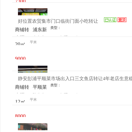
7300
层c07-
元/月
2
好位置农贸集市门口临街门面小吃转让
类型：
商铺转
浦东新
来源：
袁女士
查看
今
让
区高桥
平米
20㎡
电话
日更新
镇潼港
集市
9000
128号
元/月
静安彭浦平顺菜市场出入口三文鱼店转让4年老店生意
类型：
商铺转
平顺菜
来源：
陈先生
查看
今
让
市场
平米
12㎡
电话
日更新
8000
元/月