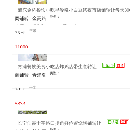
浦东金桥餐饮小吃早餐浆小白豆浆夜市店铺转让每天30
类型：
商铺转
金高路
来源：
程先生
查看
今
让
1085号
平米
75㎡
电话
日更新
11000
元/月
青浦餐饮美食小吃店炸鸡店带生意转让
类型：
商铺转
青浦夏
来源：
郭女士
查看
今
让
阳浦仓
平米
30㎡
电话
日更新
路107
号
5833
元/月
长宁仙霞十字路口拐角好位置烧饼铺转让
类型：