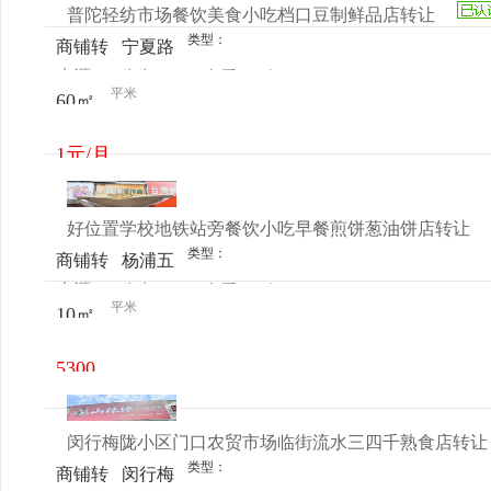
普陀轻纺市场餐饮美食小吃档口豆制鲜品店转让
类型：
商铺转
宁夏路
来源：
先生
查看
今
让
509号
平米
60㎡
电话
日更新
1元/月
好位置学校地铁站旁餐饮小吃早餐煎饼葱油饼店转让
类型：
商铺转
杨浦五
来源：
先生
查看
今
让
角场国
平米
10㎡
电话
日更新
权路
333弄
5300
元/月
闵行梅陇小区门口农贸市场临街流水三四千熟食店转让
类型：
商铺转
闵行梅