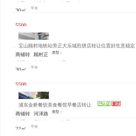
来源：
刘先生
查看
今
让
陇朱莘
平米
30㎡
电话
日更新
农贸市
场向荣
5500
路10号
元/月
宝山顾村地铁站旁正大乐城煎饼店转让位置好生意稳定
类型：
商铺转
顾村正
来源：
先生
查看
今
让
大乐城
平米
30㎡
电话
日更新
2号楼
108
5500
元/月
浦东金桥餐饮美食餐馆早餐店转让
类型：
商铺转
河泽路
来源：
王先生
查看
今
让
634号
平米
22㎡
电话
日更新