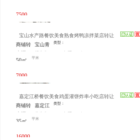
电话
日更新
7500
元/月
宝山水产路餐饮美食熟食烤鸭凉拌菜店转让
类型：
商铺转
宝山青
来源：
纪先生
查看
今
让
岗路40
平米
50㎡
电话
日更新
号
7000
元/月
嘉定江桥餐饮美食鸡蛋灌饼炸串小吃店转让
类型：
商铺转
嘉定江
来源：
黄先生
查看
今
让
桥华江
平米
35㎡
电话
日更新
公路5
号
16000