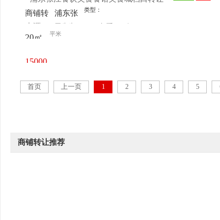
类型：
商铺转
浦东张
来源：
罗先生
查看
今
让
江中兴
平米
20㎡
电话
日更新
研发大
楼
15000
元/月
首页
上一页
1
2
3
4
5
商铺转让推荐