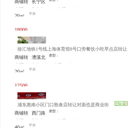
商铺转
长宁区
来源：
陶先生
查看
今
让
水城路
平米
20㎡
电话
日更新
298号
18000
元/月
徐汇地铁1号线上海体育馆8号口旁餐饮小吃早点店转让
类型：
商铺转
漕溪北
来源：
先生
查看
今
让
路920
平米
20㎡
电话
日更新
号
12500
元/月
浦东惠南小区门口熟食店转让对面也是商业街
类型：
商铺转
西门路
来源：
刘先生
查看
今
让
200号
平米
40㎡