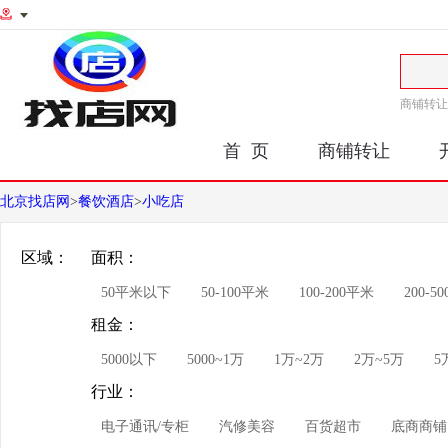
商铺转让
首 页
商铺转让
北京找店网
>
餐饮酒店
>
小吃店
区域：
面积：
50平米以下
50-100平米
100-200平米
200-5
租金：
5000以下
5000~1万
1万~2万
2万~5万
5
行业：
电子通讯/专柜
汽修美容
百货超市
底商商铺