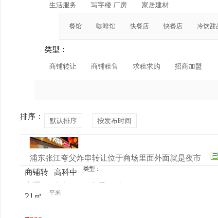
生活服务
写字楼 厂房
家居建材
餐馆
咖啡馆
快餐店
快餐店
冷饮甜
类型：
商铺转让
商铺租售
求租求购
招商加盟
排序：
默认排序
按发布时间
浦东张江夸父炸串转让位于商场里面外面就是夜市
类型：
商铺转
高科中
来源：
女士
查看
今
让
路2860
平米
21㎡
电话
日更新
号大橘
天地1