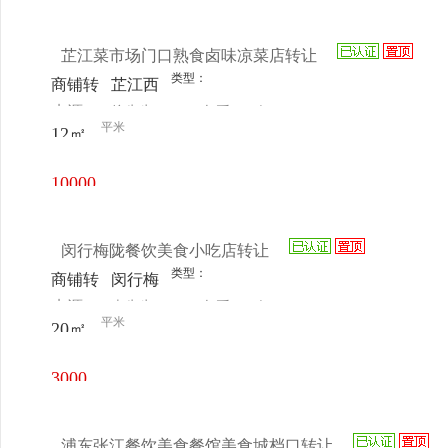
元/月
芷江菜市场门口熟食卤味凉菜店转让
类型：
商铺转
芷江西
来源：
徐先生
查看
今
让
路菜市
平米
12㎡
电话
日更新
场南门
10000
元/月
闵行梅陇餐饮美食小吃店转让
类型：
商铺转
闵行梅
来源：
李先生
查看
今
让
陇兴南
平米
20㎡
电话
日更新
路503
号-20
3000
号
元/月
浦东张江餐饮美食餐馆美食城档口转让