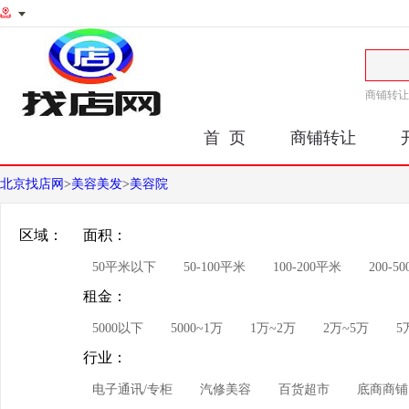
商铺转让
首 页
商铺转让
北京找店网
>
美容美发
>
美容院
区域：
面积：
50平米以下
50-100平米
100-200平米
200-5
租金：
5000以下
5000~1万
1万~2万
2万~5万
5
行业：
电子通讯/专柜
汽修美容
百货超市
底商商铺