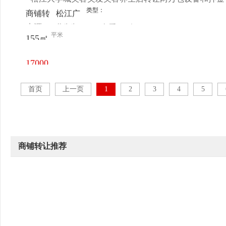
类型：
商铺转
松江广
来源：
黄先生
查看
今
让
富林路
平米
155㎡
电话
日更新
658弄
256号
17000
元/月
首页
上一页
1
2
3
4
5
商铺转让推荐