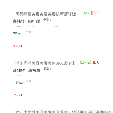
心二楼
㎡/天
入口处
闵行颛桥美容美发美容按摩店转让
类型：
商铺转
闵行端
来源：
李先生
查看
今
让
桥都市
平米
75㎡
电话
日更新
路4914
号
9700
元/月
浦东周浦美容美发美体SPA店转让
类型：
商铺转
浦东周
来源：
张女士
查看
今
让
浦建韵
平米
110㎡
电话
日更新
路500
号天纳
7300
产业园
元/月
松江大学城美容美发美容养生店转让两万包设备和押金