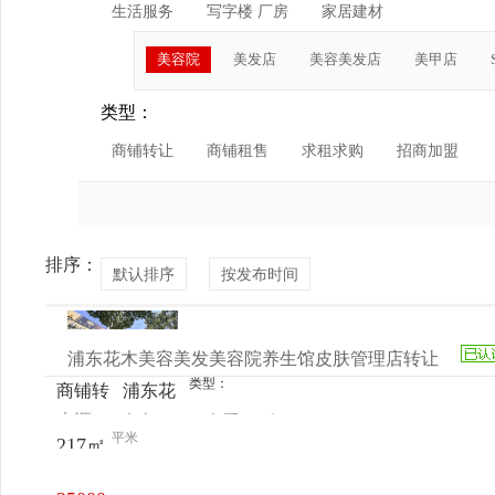
生活服务
写字楼 厂房
家居建材
美容院
美发店
美容美发店
美甲店
类型：
商铺转让
商铺租售
求租求购
招商加盟
排序：
默认排序
按发布时间
浦东花木美容美发美容院养生馆皮肤管理店转让
类型：
商铺转
浦东花
来源：
女士
查看
今
让
木柳杉
平米
217㎡
电话
日更新
路43号