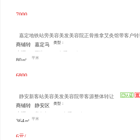
电话
日更新
号
7000
元/月
嘉定地铁站旁美容美发美容院正骨推拿艾灸馆带客户转
类型：
商铺转
嘉定马
来源：
王琼
查看
今
让
陆云谷
平米
80㎡
电话
日更新
路294
号维纳
6800
斯理发
元/月
店二楼
静安新客站美容美发美容院带客源整体转让
类型：
商铺转
静安区
来源：
唐女士
查看
今
让
新客站
平米
364㎡
电话
日更新
金融街
购物中
6元/