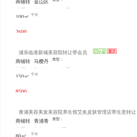
商铺转
金山区
来源：
李女士
查看
今
让
朱泾镇
平米
100㎡
电话
日更新
金南街
501弄
2600
92-1
元/月
浦东临港新城美容院转让带会员
类型：
商铺转
马樱丹
来源：
魏女士
查看
今
让
路133
平米
150㎡
电话
日更新
弄51号
8500
元/月
青浦美容美发美容院养生馆艾灸皮肤管理店带生意转让
类型：
商铺转
青浦青
来源：
女士
查看
今
让
松路52
平米
80㎡