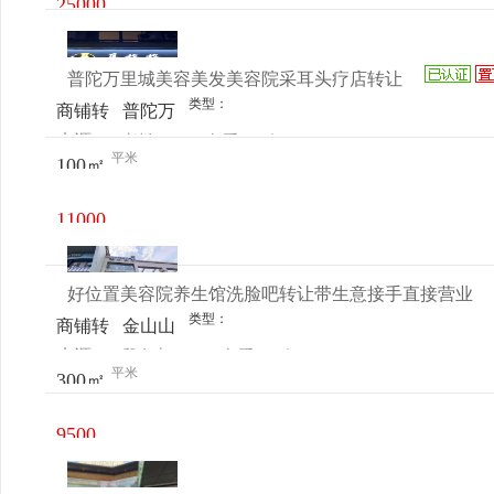
25000
元/月
普陀万里城美容美发美容院采耳头疗店转让
类型：
商铺转
普陀万
来源：
老板
查看
今
让
里城克
平米
100㎡
电话
日更新
丽缇娜
(武威
11000
东路
元/月
店)对
好位置美容院养生馆洗脸吧转让带生意接手直接营业
面
类型：
商铺转
金山山
来源：
段女士
查看
今
让
阳前京
平米
300㎡
电话
日更新
大道25
号
9500
元/月