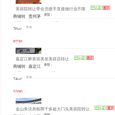
美容院转让带会员接手直接做行业不限
类型：
商铺转
贵州茅
来源：
高女士
查看
今
让
台集团
平米
70㎡
电话
日更新
(上海
嘉定宝
8730
龙广场
元/月
店)
嘉定江桥美容美发美容店转让
类型：
商铺转
嘉定江
来源：
先生
查看
今
让
桥曹安
平米
74㎡
电话
日更新
公路
2038号
5500
101-
元/月
102
金山朱泾房租两千多超大门头美容院转让
类型：