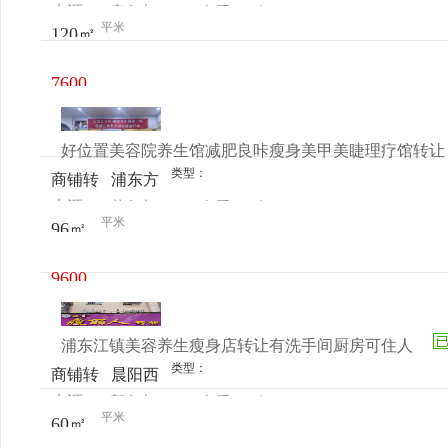
来源：
官女士
查看
今
让
亭明渡
平米
120㎡
电话
日更新
路284
号
7600
元/月
好位置美容院养生馆减肥良咔瘦身美甲美睫理疗馆转让
类型：
商铺转
浦东方
来源：
范女士
查看
今
让
竹路
平米
96㎡
电话
日更新
388弄
15号
9600
元/月
浦东江镇美容养生瘦身店转让有洗手间厨房可住人
类型：
商铺转
晨阳西
来源：
郭女士
查看
今
让
路新生
平米
60㎡
电话
日更新
村