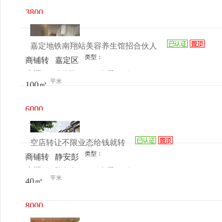
3800
元/月
嘉定地铁南翔站美容养生馆招合伙人
类型：
商铺转
嘉定区
来源：
米艳玲
查看
今
让
地铁南
平米
100㎡
电话
日更新
翔站美
容养生
6000
馆
元/月
空店转让不限业态给钱就转
类型：
商铺转
静安彭
来源：
陈女士
查看
今
让
浦保德
平米
40㎡
电话
日更新
路1302
号
8000
元/月