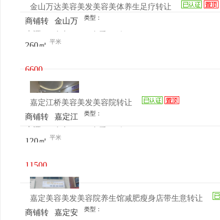
金山万达美容美发美容美体养生足疗转让
类型：
商铺转
金山万
来源：
女士
查看
今
让
达广场
平米
260㎡
电话
日更新
海汇街
588弄
6600
46号2
元/月
室
嘉定江桥美容美发美容院转让
类型：
商铺转
嘉定江
来源：
女士
查看
今
让
桥万达
平米
120㎡
电话
日更新
广场79
号
11500
元/月
嘉定美容美发美容院养生馆减肥瘦身店带生意转让
类型：
商铺转
嘉定安