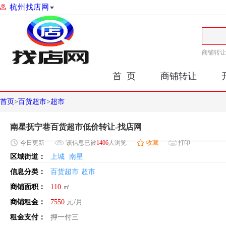
杭州找店网
商铺转让
首 页
商铺转让
首页
>
百货超市
>
超市
南星抚宁巷百货超市低价转让-找店网
今日
更新
该信息已被
1406
人浏览
收藏
打印
区域街道：
上城
南星
信息分类：
百货超市
超市
商铺面积：
110
㎡
商铺租金：
7550
元/月
租金支付：
押一付三