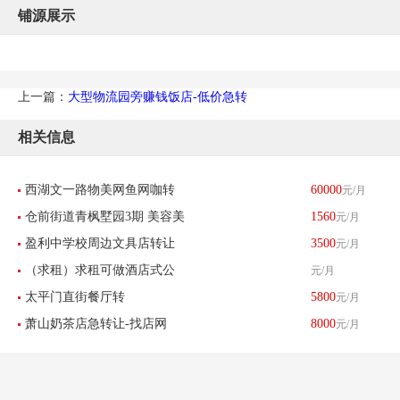
铺源展示
上一篇：
大型物流园旁赚钱饭店-低价急转
相关信息
西湖文一路物美网鱼网咖转
60000
元/月
仓前街道青枫墅园3期 美容美
1560
元/月
让-找店网重点推荐
盈利中学校周边文具店转让
3500
元/月
发
（求租）求租可做酒店式公
元/月
太平门直街餐厅转
5800
元/月
寓物业
萧山奶茶店急转让-找店网
8000
元/月