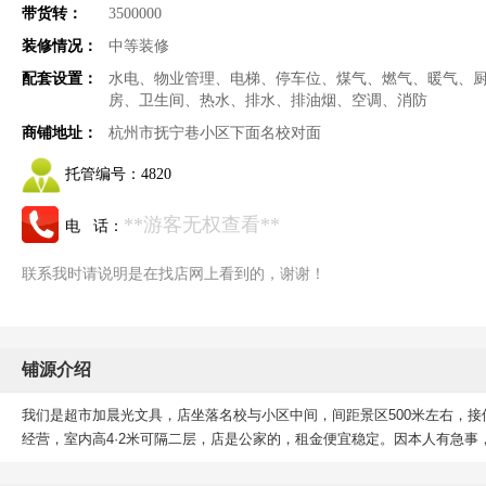
带货转：
3500000
装修情况：
中等装修
配套设置：
水电、物业管理、电梯、停车位、煤气、燃气、暖气、
房、卫生间、热水、排水、排油烟、空调、消防
商铺地址：
杭州市抚宁巷小区下面名校对面
托管编号：
4820
**游客无权查看**
电 话：
联系我时请说明是在找店网上看到的，谢谢！
铺源介绍
我们是超市加晨光文具，店坐落名校与小区中间，间距景区500米左右，
经营，室内高4·2米可隔二层，店是公家的，租金便宜稳定。因本人有急事