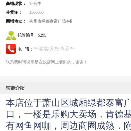
商铺现状：
经营中
带货转：
1500000
商铺地址：
杭州市绿都泰富广场4楼
托管编号：
5295
**游客无权查看**
电 话：
联系我时请说明是在找店网上看到的，谢谢！
铺源介绍
本店位于萧山区城厢绿都泰富广
口，一楼是乐购大卖场，肯德基
有网鱼网咖，周边商圈成熟，