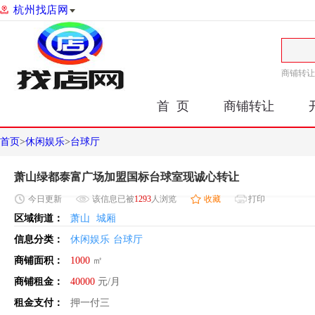
杭州找店网
商铺转让
首 页
商铺转让
首页
>
休闲娱乐
>
台球厅
萧山绿都泰富广场加盟国标台球室现诚心转让
今日
更新
该信息已被
1293
人浏览
收藏
打印
区域街道：
萧山
城厢
信息分类：
休闲娱乐
台球厅
商铺面积：
1000
㎡
商铺租金：
40000
元/月
租金支付：
押一付三