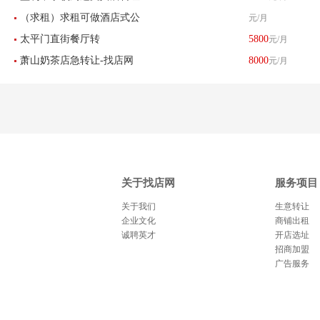
发
（求租）求租可做酒店式公
元/月
太平门直街餐厅转
5800
元/月
寓物业
萧山奶茶店急转让-找店网
8000
元/月
关于找店网
服务项目
关于我们
生意转让
企业文化
商铺出租
诚聘英才
开店选址
招商加盟
广告服务