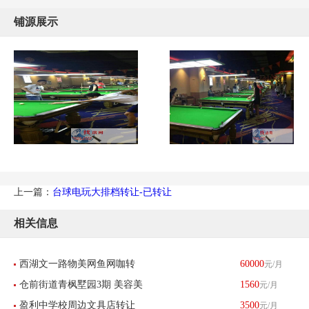
铺源展示
上一篇：
台球电玩大排档转让-已转让
相关信息
西湖文一路物美网鱼网咖转
60000
元/月
仓前街道青枫墅园3期 美容美
1560
元/月
让-找店网重点推荐
盈利中学校周边文具店转让
3500
元/月