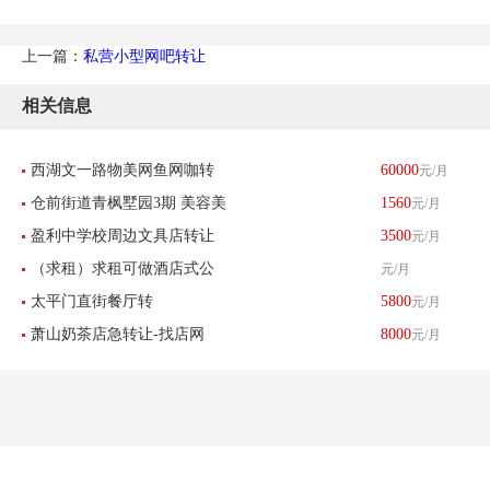
上一篇：
私营小型网吧转让
相关信息
西湖文一路物美网鱼网咖转
60000
元/月
仓前街道青枫墅园3期 美容美
1560
元/月
让-找店网重点推荐
盈利中学校周边文具店转让
3500
元/月
发
（求租）求租可做酒店式公
元/月
太平门直街餐厅转
5800
元/月
寓物业
萧山奶茶店急转让-找店网
8000
元/月