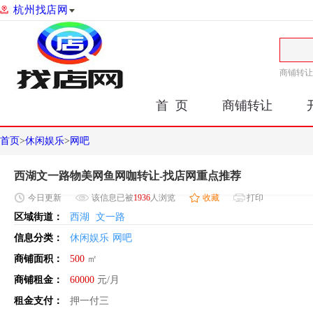
杭州找店网
商铺转让
首 页
商铺转让
首页
>
休闲娱乐
>
网吧
西湖文一路物美网鱼网咖转让-找店网重点推荐
今日
更新
该信息已被
1936
人浏览
收藏
打印
区域街道：
西湖
文一路
信息分类：
休闲娱乐
网吧
商铺面积：
500
㎡
商铺租金：
60000
元/月
租金支付：
押一付三