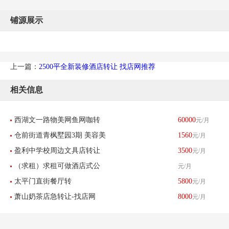
铺源展示
上一篇：
2500平全新装修酒店转让 找店网推荐
相关信息
西湖文一路物美网鱼网咖转
60000
元/月
仓前街道青枫墅园3期 美容美
1560
元/月
让-找店网重点推荐
盈利中学校周边文具店转让
3500
元/月
发
（求租）求租可做酒店式公
元/月
太平门直街餐厅转
5800
元/月
寓物业
萧山奶茶店急转让-找店网
8000
元/月