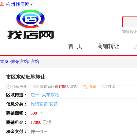
杭州找店网
商铺转让
首 页
商铺转让
首页
>
旅馆宾馆
>
宾馆
市区东站旺地转让
今日
更新
该信息已被
1780
人浏览
收藏
打印
区域街道：
江干
火车东站
信息分类：
旅馆宾馆
宾馆
商铺面积：
500
㎡
商铺租金：
12000
元/月
租金支付：
押一付三