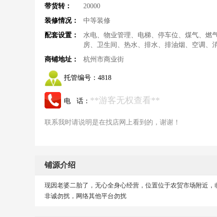
带货转：
20000
装修情况：
中等装修
配套设置：
水电、物业管理、电梯、停车位、煤气、燃
房、卫生间、热水、排水、排油烟、空调、
商铺地址：
杭州市商业街
托管编号：
4818
**游客无权查看**
电 话：
联系我时请说明是在找店网上看到的，谢谢！
铺源介绍
现因老婆二胎了，无心全身心经营，位置位于农贸市场附近，
非诚勿扰，网络其他平台勿扰