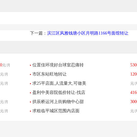
下一篇：
滨江区风雅钱塘小区月明路1166号面馆转让
0
位置佳环境好台球室忍痛转
530
元/月
市区东站旺地转让
120
元/月
让
求25平店面,人流量大,可做美
元/月
元/
盈利中美容院低价转让-找店
416
发行业
拱辰桥运河上街购物中心甜
300
元/月
网
求租临平城区范围内店面
元/月
元/
品店转让