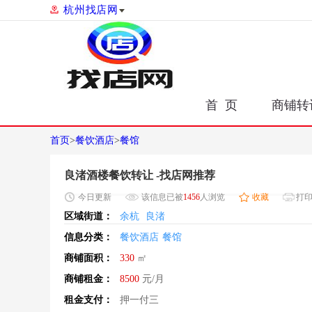
杭州找店网
首 页
商铺转
首页
>
餐饮酒店
>
餐馆
良渚酒楼餐饮转让 -找店网推荐
今日
更新
该信息已被
1456
人浏览
收藏
打
区域街道：
余杭
良渚
信息分类：
餐饮酒店
餐馆
商铺面积：
330
㎡
商铺租金：
8500
元/月
租金支付：
押一付三