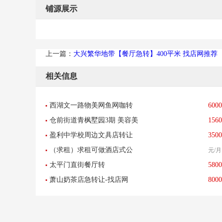
铺源展示
上一篇：
大兴繁华地带【餐厅急转】400平米 找店网推荐
相关信息
西湖文一路物美网鱼网咖转
6000
仓前街道青枫墅园3期 美容美
1560
让-找店网重点推荐
盈利中学校周边文具店转让
3500
发
（求租）求租可做酒店式公
元/月
太平门直街餐厅转
5800
寓物业
萧山奶茶店急转让-找店网
8000