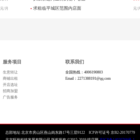
网
求租临平城区范围内店面
元/月
元/
品店转让
服务项目
联系我们
生意转让
全国热线：4006190803
商铺出租
Email：2271388191@qq.com
开店选址
招商加盟
广告服务
总部地址:北京市房山区燕山岗东路17号三层9122 ICP许可证号 京B2-20170779
北京旺玲科技发展有限公司 版权所有 ©2015-2019 找店网
京ICP备14020768号-1