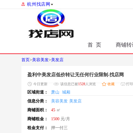
杭州找店网
首 页
商铺转
首页
>
美容美发
>
美发店
盈利中美发店低价转让无任何行业限制-找店网
今日
更新
该信息已被
1528
人浏览
收藏
打
区域街道：
萧山
城厢
信息分类：
美容美发
美发店
商铺面积：
45
㎡
商铺租金：
1500
元/月
租金支付：
押一付三