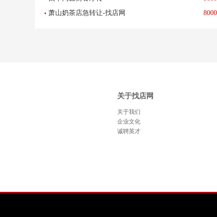
寓物业
萧山奶茶店急转让-找店网
8000
关于找店网
关于我们
企业文化
诚聘英才