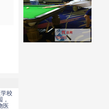
区学校
园，
物医