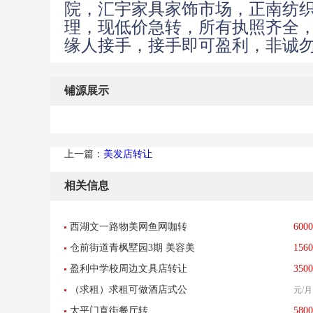
院，汇宇家具家饰市场，正南纺
理，现低价急转，所有执照齐全
缘人接手，接手即可盈利，非诚
铺源展示
上一篇：
美发店转让
相关信息
西湖文一路物美网鱼网咖转
6000
仓前街道青枫墅园3期 美容美
1560
让-找店网重点推荐
盈利中学校周边文具店转让
3500
发
（求租）求租可做酒店式公
元/月
太平门直街餐厅转
5800