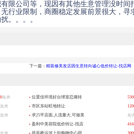
织有限公司等，现因有其他生意管理没时间
，无行业限制，商圈稳定发展前景很大，寻
勿扰。。。。
下一篇：
精装修美发店因生意转向诚心低价转让-找店网
0
位置佳环境好台球室忍痛转
530
元/月
市区东站旺地转让
120
元/月
让
求25平店面,人流量大,可做美
元/月
元/
盈利中美容院低价转让-找店
416
发行业
拱辰桥运河上街购物中心甜
300
元/月