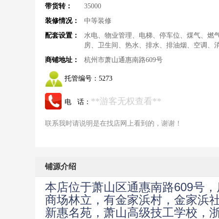
带货转：
35000
装修情况：
中等装修
配套设置：
水电、物业管理、电梯、停车位、煤气、燃
房、卫生间、热水、排水、排油烟、空调、
商铺地址：
杭州市萧山通惠南路609号
托管编号：
5273
**游客无权查看**
电 话：
联系我时请说明是在找店网上看到的，谢谢！
铺源介绍
本店位于萧山区通惠南路609号
商场林立，有金家浜村，金家浜
新惠名苑，萧山高级技工学校，