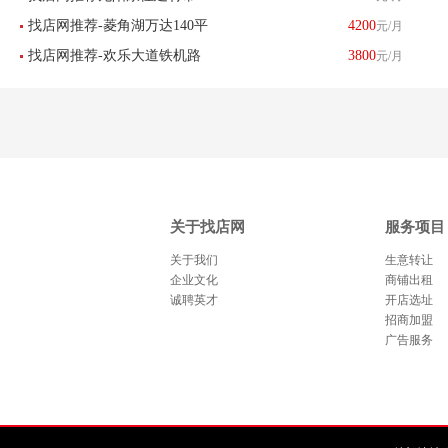
已转让
找店网推荐-菱角湖万达140平
4200
元/月
场橱柜店优惠转让已转让
找店网推荐-欢乐大道铁机路
3800
元/月
米棋牌室急转-已转让
地铁口韵达快递转让 已转让
关于找店网
服务项目
关于我们
生意转让
企业文化
商铺出租
诚聘英才
开店选址
招商加盟
广告服务