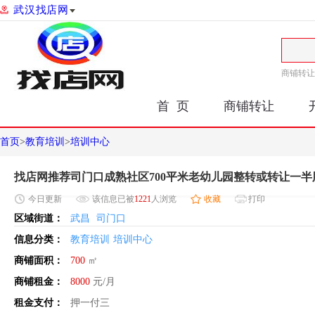
武汉找店网
商铺转让
首 页
商铺转让
首页
>
教育培训
>
培训中心
找店网推荐司门口成熟社区700平米老幼儿园整转或转让一半
今日
更新
该信息已被
1221
人浏览
收藏
打印
区域街道：
武昌
司门口
信息分类：
教育培训
培训中心
商铺面积：
700
㎡
商铺租金：
8000
元/月
租金支付：
押一付三