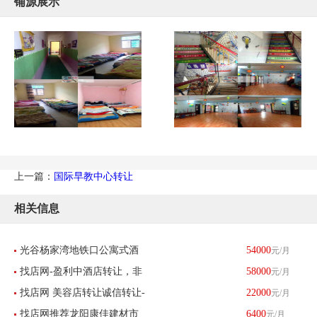
铺源展示
上一篇：
国际早教中心转让
相关信息
光谷杨家湾地铁口公寓式酒
54000
元/月
找店网-盈利中酒店转让，非
58000
元/月
店诚心转让可上门考察
找店网 美容店转让诚信转让-
22000
元/月
诚勿扰，
找店网推荐龙阳康佳建材市
6400
元/月