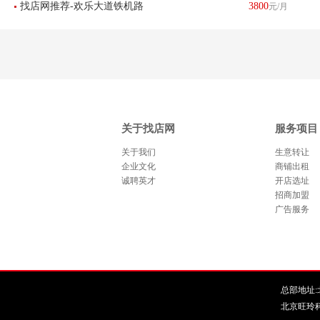
找店网推荐-欢乐大道铁机路
3800
元/月
米棋牌室急转-已转让
地铁口韵达快递转让 已转让
关于找店网
服务项目
关于我们
生意转让
企业文化
商铺出租
诚聘英才
开店选址
招商加盟
广告服务
总部地址:北
北京旺玲科