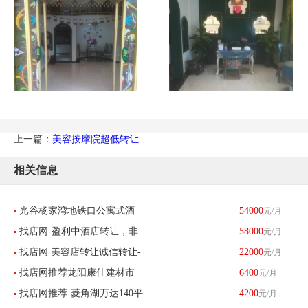
上一篇：
美容按摩院超低转让
相关信息
光谷杨家湾地铁口公寓式酒
54000
元/月
找店网-盈利中酒店转让，非
58000
元/月
店诚心转让可上门考察
找店网 美容店转让诚信转让-
22000
元/月
诚勿扰，
找店网推荐龙阳康佳建材市
6400
元/月
已转让
找店网推荐-菱角湖万达140平
4200
元/月
场橱柜店优惠转让已转让