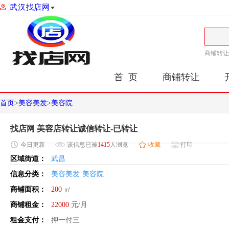
武汉找店网
商铺转让
首 页
商铺转让
首页
>
美容美发
>
美容院
找店网 美容店转让诚信转让-已转让
今日
更新
该信息已被
1415
人浏览
收藏
打印
区域街道：
武昌
信息分类：
美容美发
美容院
商铺面积：
200
㎡
商铺租金：
22000
元/月
租金支付：
押一付三