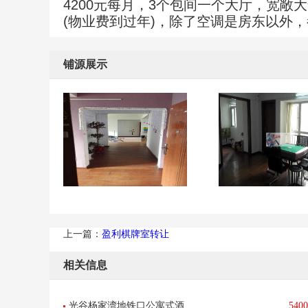
4200元每月，3个包间一个大厅，宽敞
(物业费到过年)，除了空调是房东以外
铺源展示
上一篇：
盈利棋牌室转让
相关信息
光谷杨家湾地铁口公寓式酒
5400