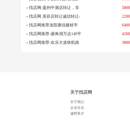
找店网-盈利中酒店转让，非
5800
店诚心转让可上门考察
找店网 美容店转让诚信转让-
2200
诚勿扰，
找店网推荐龙阳康佳建材市
6400
已转让
找店网推荐-菱角湖万达140平
4200
场橱柜店优惠转让已转让
找店网推荐-欢乐大道铁机路
3800
米棋牌室急转-已转让
地铁口韵达快递转让 已转让
关于找店网
关于我们
企业文化
诚聘英才