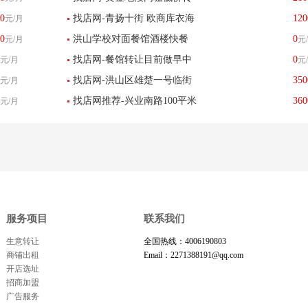
0
找店网-青扬十街 欧商库衣海
120
元/月
让整转空转合伙开都行
0
洪山学校对面餐馆酒楼快餐
0
元/月
元
淘馆 生意转让
找店网-餐馆转让目前做早中
0
元/月
元
店小吃店餐馆饭店转让
找店网-洪山区雄楚一号临街
350
元/月
晚
找店网推荐-兴业南路100平米
360
元/月
火锅店转让
棋牌转让-已转让
服务项目
联系我们
生意转让
全国热线：4006190803
商铺出租
Email：2271388191@qq.com
开店选址
招商加盟
广告服务