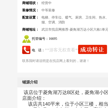
商铺现状：
经营中
装修情况：
中等装修
配套设置：
电梯、停车位、暖气、厨房、卫生间、热水
烟、空调、消防
商铺地址：
武汉市找店网推荐-菱角湖万达小区六栋1单
托管编号：
16695
**游客无权查看**
电 话：
联系我时请说明是在找店网上看到的，谢谢！
铺源介绍
该店位于菱角湖万达B区处，菱角湖小
店面介绍：
该店共140平米，位于小区三楼，相