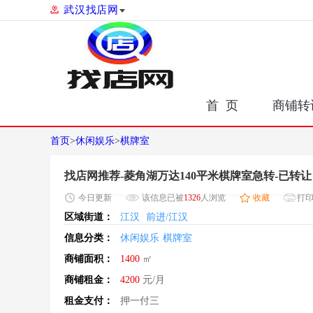
武汉找店网
首 页
商铺转
首页
>
休闲娱乐
>
棋牌室
找店网推荐-菱角湖万达140平米棋牌室急转-已转让
今日
更新
该信息已被
1326
人浏览
收藏
打
区域街道：
江汉
前进/江汉
信息分类：
休闲娱乐
棋牌室
商铺面积：
1400
㎡
商铺租金：
4200
元/月
租金支付：
押一付三