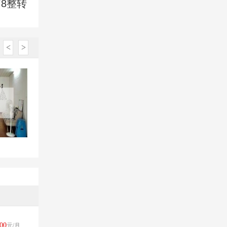
8整转
<
>
00
元/月