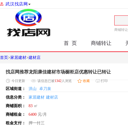
武汉找店网
商铺转让
首 页
商铺转让
首页
>
家居建材
>
建材店
找店网推荐龙阳康佳建材市场橱柜店优惠转让已转让
今日
更新
该信息已被
1342
人浏览
收藏
打印
区域街道：
洪山
卓刀泉
信息分类：
家居建材
建材店
商铺面积：
83
㎡
商铺租金：
6400
元/月
租金支付：
押一付三