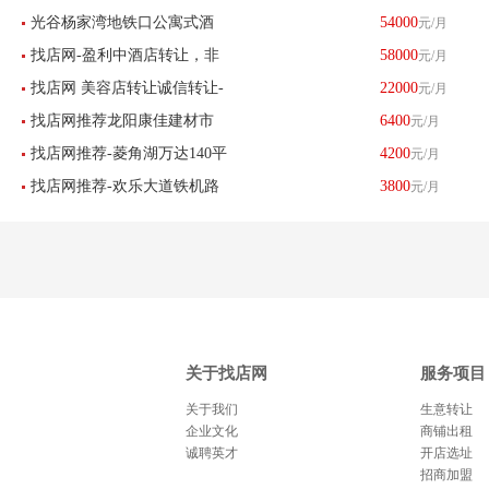
光谷杨家湾地铁口公寓式酒
54000
元/月
找店网-盈利中酒店转让，非
58000
元/月
店诚心转让可上门考察
找店网 美容店转让诚信转让-
22000
元/月
诚勿扰，
找店网推荐龙阳康佳建材市
6400
元/月
已转让
找店网推荐-菱角湖万达140平
4200
元/月
场橱柜店优惠转让已转让
找店网推荐-欢乐大道铁机路
3800
元/月
米棋牌室急转-已转让
地铁口韵达快递转让 已转让
关于找店网
服务项目
关于我们
生意转让
企业文化
商铺出租
诚聘英才
开店选址
招商加盟