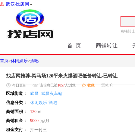
武汉找店网
商铺转让
首 页
商铺转让
首页
>
休闲娱乐
>
酒吧
找店网推荐-阅马场120平米火爆酒吧低价转让-已转让
今日
更新
该信息已被
1057
人浏览
收藏
打印
区域街道：
武昌
武昌火车站
信息分类：
休闲娱乐
酒吧
商铺面积：
120
㎡
商铺租金：
9000
元/月
租金支付：
押一付三