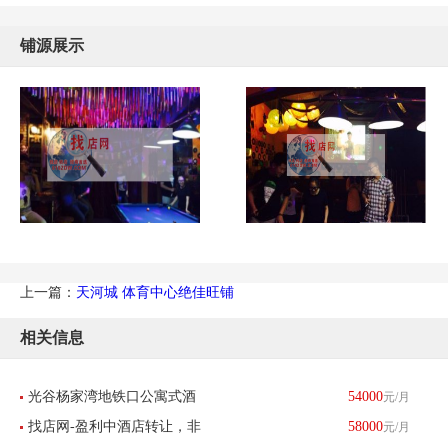
铺源展示
上一篇：
天河城 体育中心绝佳旺铺
相关信息
光谷杨家湾地铁口公寓式酒
54000
元/月
找店网-盈利中酒店转让，非
58000
元/月
店诚心转让可上门考察