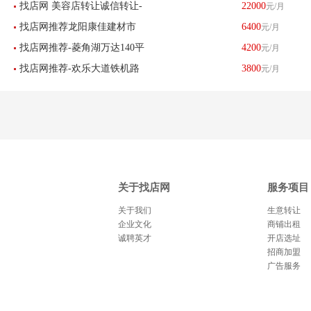
找店网 美容店转让诚信转让-
22000
元/月
诚勿扰，
找店网推荐龙阳康佳建材市
6400
元/月
已转让
找店网推荐-菱角湖万达140平
4200
元/月
场橱柜店优惠转让已转让
找店网推荐-欢乐大道铁机路
3800
元/月
米棋牌室急转-已转让
地铁口韵达快递转让 已转让
关于找店网
服务项目
关于我们
生意转让
企业文化
商铺出租
诚聘英才
开店选址
招商加盟
广告服务