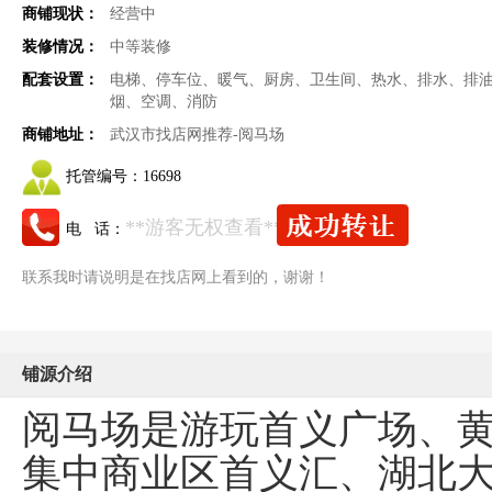
商铺现状：
经营中
装修情况：
中等装修
配套设置：
电梯、停车位、暖气、厨房、卫生间、热水、排水、排
烟、空调、消防
商铺地址：
武汉市找店网推荐-阅马场
托管编号：
16698
**游客无权查看**
电 话：
联系我时请说明是在找店网上看到的，谢谢！
铺源介绍
阅马场是游玩首义广场、
集中商业区首义汇、湖北