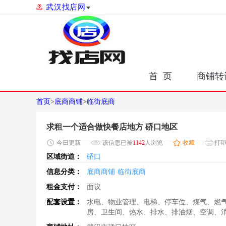
武汉找店网
首 页
商铺转
首页
>
底商商铺
>
临街底商
求租一个适合做快餐店地方 硚口地区
今日
更新
该信息已被
1142
人浏览
收藏
打
区域街道：
硚口
信息分类：
底商商铺
临街底商
租金支付：
面议
配套设置：
水电、物业管理、电梯、停车位、煤气、燃
房、卫生间、热水、排水、排油烟、空调、