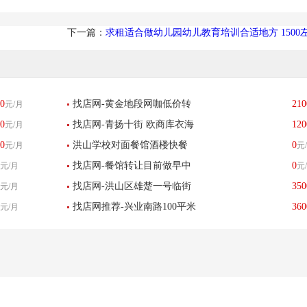
下一篇：
求租适合做幼儿园幼儿教育培训合适地方 1500
0
找店网-黄金地段网咖低价转
210
元/月
0
找店网-青扬十街 欧商库衣海
120
元/月
让整转空转合伙开都行
0
洪山学校对面餐馆酒楼快餐
0
元/月
元
淘馆 生意转让
找店网-餐馆转让目前做早中
0
元/月
元
店小吃店餐馆饭店转让
找店网-洪山区雄楚一号临街
350
元/月
晚
找店网推荐-兴业南路100平米
360
元/月
火锅店转让
棋牌转让-已转让