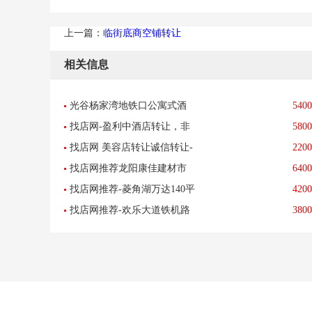
上一篇：
临街底商空铺转让
相关信息
光谷杨家湾地铁口公寓式酒
5400
找店网-盈利中酒店转让，非
5800
店诚心转让可上门考察
找店网 美容店转让诚信转让-
2200
诚勿扰，
找店网推荐龙阳康佳建材市
6400
已转让
找店网推荐-菱角湖万达140平
4200
场橱柜店优惠转让已转让
找店网推荐-欢乐大道铁机路
3800
米棋牌室急转-已转让
地铁口韵达快递转让 已转让