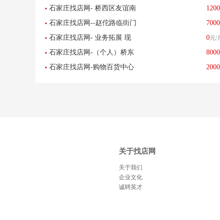
石家庄找店网- 桥西区友谊南
1200
及高端养老中心
石家庄找店网--赵佗路临街门
7000
大街汇丰路高端汽车美容俱
石家庄找店网- 业务拓展 现
0
元/
脸洗车店生意转让
乐部-已转让
石家庄找店网-（个人）桥东
8000
转让唯美陶瓷 红星美凯龙盈
石家庄找店网-购物百货中心
2000
区中山路乐汇城饮品店转让-
利中 门店-已转让
美容美发美甲店转让-已转让
已转让
关于找店网
关于我们
企业文化
诚聘英才