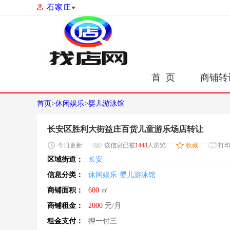
石家庄
首 页
商铺转
首页
>
休闲娱乐
>
婴儿游泳馆
长安区胜利大街益庄百货儿童游乐场店转让
今日
更新
该信息已被
1443
人浏览
收藏
打
区域街道：
长安
信息分类：
休闲娱乐
婴儿游泳馆
商铺面积：
600
㎡
商铺租金：
2000
元/月
租金支付：
押一付三