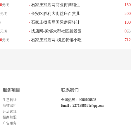
0
石家庄找店网商业街商铺生
150
元/月
转让
长安区胜利大街益庄百货儿
200
元/月
意转让
石家庄找店网国际房屋转让
100
月
童游乐场店转让
找店网-紧邻大型社区碧景园
0
元/月
元
0
石家庄找店网-槐底餐馆小吃
712
元/月
旺铺转让 客流量大 设备齐全
店转让餐饮酒楼-已转让
服务项目
联系我们
生意转让
全国热线：4006190803
商铺出租
Email：2271388191@qq.com
开店选址
招商加盟
广告服务