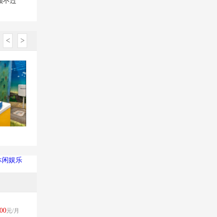
顾不过
<
>
休闲娱乐
00
元/月