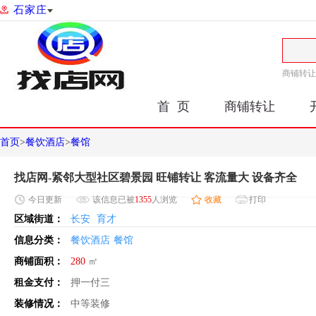
石家庄
商铺转让
首 页
商铺转让
首页
>
餐饮酒店
>
餐馆
找店网-紧邻大型社区碧景园 旺铺转让 客流量大 设备齐全
今日
更新
该信息已被
1355
人浏览
收藏
打印
区域街道：
长安
育才
信息分类：
餐饮酒店
餐馆
商铺面积：
280
㎡
租金支付：
押一付三
装修情况：
中等装修