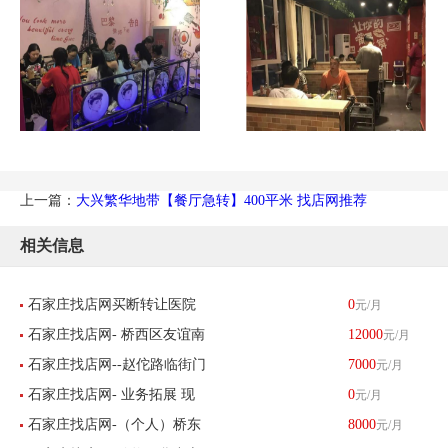
上一篇：
大兴繁华地带【餐厅急转】400平米 找店网推荐
相关信息
石家庄找店网买断转让医院
0
元/月
石家庄找店网- 桥西区友谊南
12000
元/月
及高端养老中心
石家庄找店网--赵佗路临街门
7000
元/月
大街汇丰路高端汽车美容俱
石家庄找店网- 业务拓展 现
0
元/月
脸洗车店生意转让
乐部-已转让
石家庄找店网-（个人）桥东
8000
元/月
转让唯美陶瓷 红星美凯龙盈