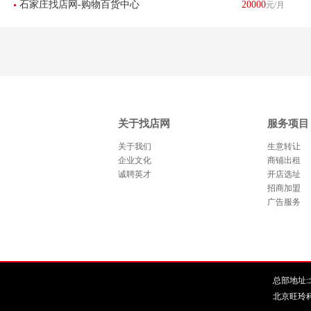
石家庄找店网-购物百货中心
20000
元/月
区中山路乐汇城饮品店转让-
利中 门店-已转让
美容美发美甲店转让-已转让
已转让
关于找店网
服务项目
关于我们
生意转让
企业文化
商铺出租
诚聘英才
开店选址
招商加盟
广告服务
总部地址:北
北京旺玲科