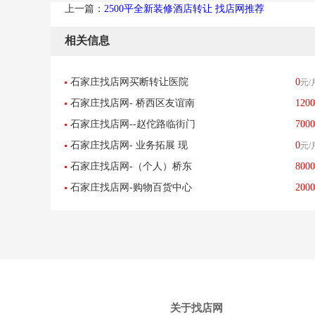
上一篇：
2500平全新装修酒店转让 找店网推荐
相关信息
石家庄找店网买断转让医院
0
元/
石家庄找店网- 桥西区友谊南
1200
及高端养老中心
石家庄找店网--赵佗路临街门
7000
大街汇丰路高端汽车美容俱
石家庄找店网- 业务拓展 现
0
元/
脸洗车店生意转让
乐部-已转让
石家庄找店网-（个人）桥东
8000
转让唯美陶瓷 红星美凯龙盈
石家庄找店网-购物百货中心
2000
区中山路乐汇城饮品店转让-
利中 门店-已转让
美容美发美甲店转让-已转让
已转让
关于找店网