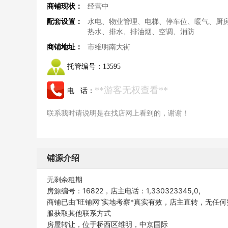
商铺现状：
经营中
配套设置：
水电、物业管理、电梯、停车位、暖气、厨
热水、排水、排油烟、空调、消防
商铺地址：
市维明南大街
托管编号：
13595
**游客无权查看**
电 话：
联系我时请说明是在找店网上看到的，谢谢！
铺源介绍
无剩余租期
房源编号：16822，店主电话：1,330323345,0,
商铺已由“旺铺网”实地考察*真实有效，店主直转，无任何
服获取其他联系方式
房屋转让，位于桥西区维明，中京国际