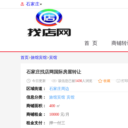
石家庄
首 页
商铺转
首页
>
旅馆宾馆
>
宾馆
石家庄找店网国际房屋转让
今日
更新
该信息已被
1436
人浏览
收藏
打
区域街道：
石家庄周边
信息分类：
旅馆宾馆
宾馆
商铺面积：
400
㎡
商铺租金：
10000
元/月
租金支付：
押一付三