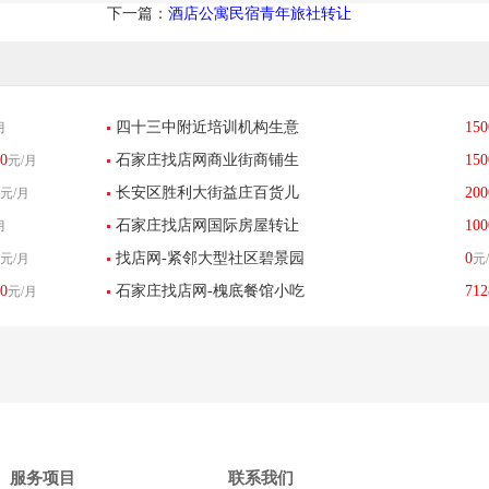
下一篇：
酒店公寓民宿青年旅社转让
四十三中附近培训机构生意
150
月
0
石家庄找店网商业街商铺生
150
元/月
转让
长安区胜利大街益庄百货儿
200
元/月
意转让
石家庄找店网国际房屋转让
100
月
童游乐场店转让
找店网-紧邻大型社区碧景园
0
元/月
元
0
石家庄找店网-槐底餐馆小吃
712
元/月
旺铺转让 客流量大 设备齐全
店转让餐饮酒楼-已转让
服务项目
联系我们