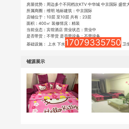
房屋优势：周边多个不同档次KTV 中华城 中京国际 盛世
所属商圈：维明 地标建筑：中京国际
店铺位于：10层 至10层 共有：23层
面积：400㎡ 装修情况：精装
当前业态：宾馆酒店 营业状态：营业中
是否带货：不带货 是否带设备：不带设备
17079335750
基础设施： 上水 下水
卫生
铺源展示