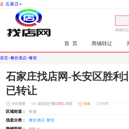
石家庄
商铺转让
首 页
商铺转让
首页
>
餐饮酒店
>
餐馆
石家庄找店网-长安区胜利
已转让
今日
更新
该信息已被
1218
人浏览
收藏
打印
区域街道：
长安
信息分类：
餐饮酒店
餐馆
商铺面积：
444
㎡