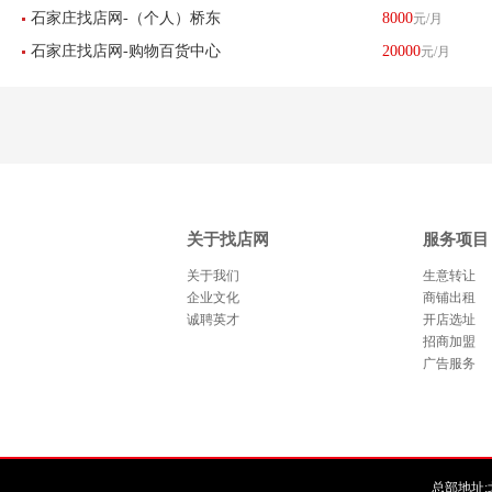
石家庄找店网-（个人）桥东
8000
元/月
转让唯美陶瓷 红星美凯龙盈
石家庄找店网-购物百货中心
20000
元/月
区中山路乐汇城饮品店转让-
利中 门店-已转让
美容美发美甲店转让-已转让
已转让
关于找店网
服务项目
关于我们
生意转让
企业文化
商铺出租
诚聘英才
开店选址
招商加盟
广告服务
总部地址:北