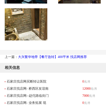
上一篇：
大兴繁华地带【餐厅急转】400平米 找店网推荐
相关信息
石家庄找店网买断转让医院
0
元/月
石家庄找店网- 桥西区友谊南
12000
元/月
及高端养老中心
石家庄找店网--赵佗路临街门
7000
元/月
大街汇丰路高端汽车美容俱
石家庄找店网- 业务拓展 现
0
元/月
脸洗车店生意转让
乐部-已转让