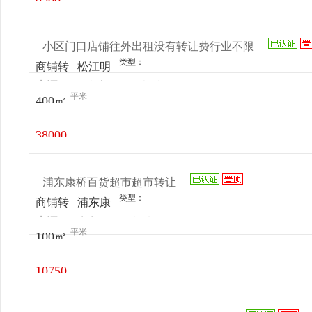
元/月
小区门口店铺往外出租没有转让费行业不限
类型：
商铺转
松江明
来源：
何女士
查看
今
让
中路与
平米
400㎡
电话
日更新
月台路
交叉口
38000
元/月
浦东康桥百货超市超市转让
类型：
商铺转
浦东康
来源：
先生
查看
今
让
桥环桥
平米
100㎡
电话
日更新
路555
弄39栋
10750
元/月