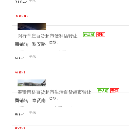
平米
210㎡
电话
日更新
号
20000
元/月
闵行莘庄百货超市便利店转让
类型：
商铺转
黎安路
来源：
余先生
查看
今
让
1436号
平米
60㎡
电话
日更新
5000
元/月
奉贤南桥百货超市生活百货超市转让
类型：
商铺转
奉贤南
来源：
先生
查看
今
让
桥秀南
平米
80㎡
电话
日更新
路223
号
8300