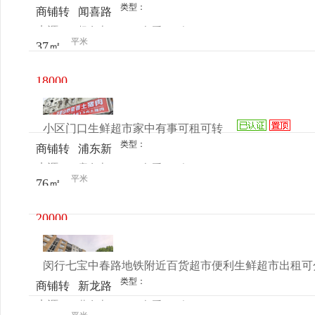
类型：
商铺转
闻喜路
来源：
杨女士
查看
今
让
1090号
平米
37㎡
电话
日更新
18000
元/月
小区门口生鲜超市家中有事可租可转
类型：
商铺转
浦东新
来源：
唐女士
查看
今
让
区康桥
平米
76㎡
电话
日更新
关岳路
172号
20000
元/月
闵行七宝中春路地铁附近百货超市便利生鲜超市出租可
类型：
商铺转
新龙路
来源：
黄女士
查看
今
让
1443是