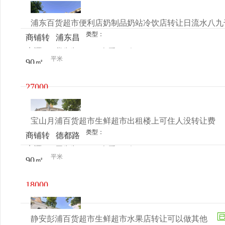
元/月
浦东百货超市便利店奶制品奶站冷饮店转让日流水八九
类型：
商铺转
浦东昌
来源：
娄先生
查看
今
让
里东路
平米
90㎡
电话
日更新
641号
27000
元/月
宝山月浦百货超市生鲜超市出租楼上可住人没转让费
类型：
商铺转
德都路
来源：
王先生
查看
今
让
32号
平米
90㎡
电话
日更新
18000
元/月
静安彭浦百货超市生鲜超市水果店转让可以做其他