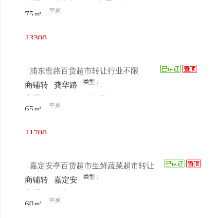
来源：
付先生
查看
今
让
路537
平米
75㎡
电话
日更新
弄38号
13300
元/月
浦东曹路百货超市转让行业不限
类型：
商铺转
龚华路
来源：
女士
查看
今
让
平米
65㎡
电话
日更新
11700
元/月
嘉定安亭百货超市生鲜蔬菜超市转让
类型：
商铺转
嘉定安
来源：
先生
查看
今
让
亭望融
平米
60㎡
电话
日更新
路141