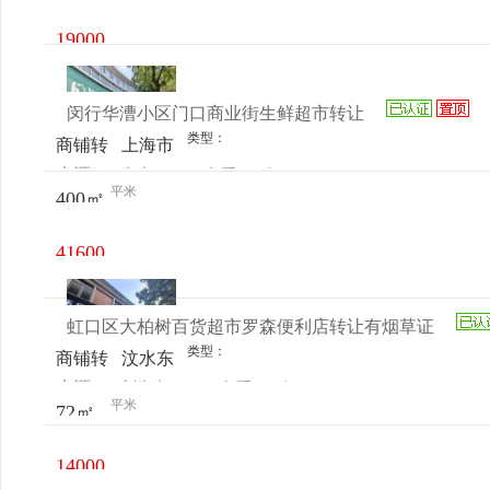
19000
元/月
闵行华漕小区门口商业街生鲜超市转让
类型：
商铺转
上海市
来源：
女士
查看
今
让
闵行区
平米
400㎡
电话
日更新
华漕镇
北翟路
41600
2000弄
元/月
180号
虹口区大柏树百货超市罗森便利店转让有烟草证
类型：
商铺转
汶水东
来源：
刘先生
查看
今
让
路116
平米
72㎡
电话
日更新
号
14000