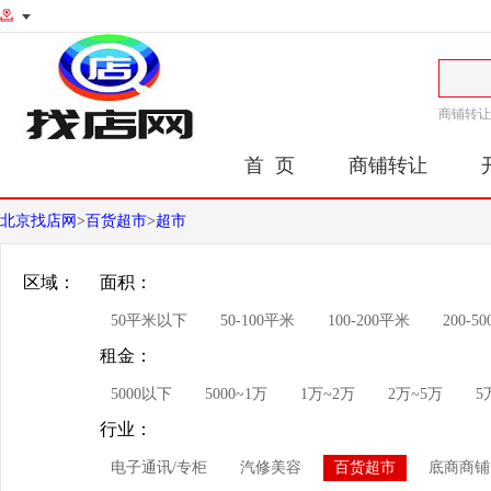
商铺转让
首 页
商铺转让
北京找店网
>
百货超市
>
超市
区域：
面积：
50平米以下
50-100平米
100-200平米
200-5
租金：
5000以下
5000~1万
1万~2万
2万~5万
5
行业：
电子通讯/专柜
汽修美容
百货超市
底商商铺