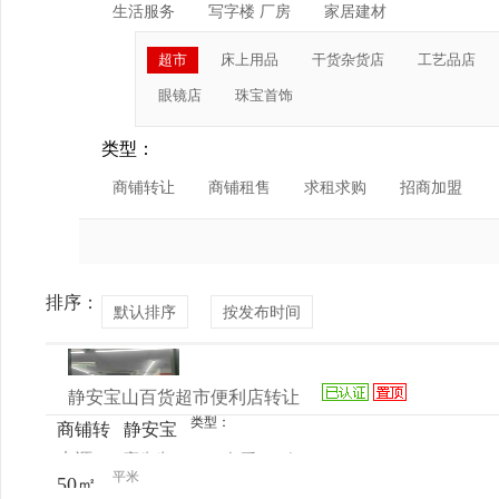
生活服务
写字楼 厂房
家居建材
超市
床上用品
干货杂货店
工艺品店
眼镜店
珠宝首饰
类型：
商铺转让
商铺租售
求租求购
招商加盟
排序：
默认排序
按发布时间
静安宝山百货超市便利店转让
类型：
商铺转
静安宝
来源：
高先生
查看
今
让
山路
平米
50㎡
电话
日更新
130号