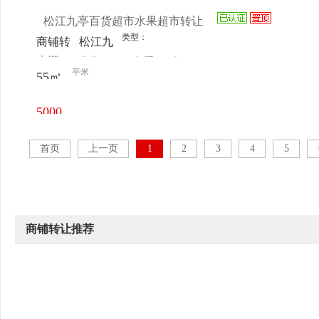
松江九亭百货超市水果超市转让
类型：
商铺转
松江九
来源：
先生
查看
今
让
亭沪亭
平米
55㎡
电话
日更新
南路
208弄
5000
80号
元/月
111室
首页
上一页
1
2
3
4
5
商铺转让推荐