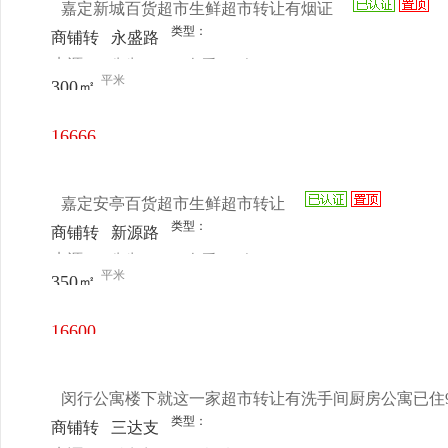
嘉定新城百货超市生鲜超市转让有烟证
类型：
商铺转
永盛路
来源：
先生
查看
今
让
裕民路
平米
300㎡
电话
日更新
路口
16666
元/月
嘉定安亭百货超市生鲜超市转让
类型：
商铺转
新源路
来源：
先生
查看
今
让
1313号
平米
350㎡
电话
日更新
16600
元/月
闵行公寓楼下就这一家超市转让有洗手间厨房公寓已住9
类型：
商铺转
三达支