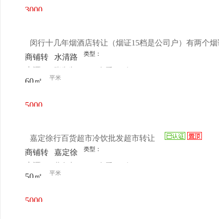
号-20
3000
号
元/月
闵行十几年烟酒店转让（烟证15档是公司户）有两个
类型：
商铺转
水清路
来源：
张先生
查看
今
让
1460弄
平米
60㎡
电话
日更新
2号106
室
5000
元/月
嘉定徐行百货超市冷饮批发超市转让
类型：
商铺转
嘉定徐
来源：
黄女士
查看
今
让
行前曹
平米
50㎡
电话
日更新
公路16
号
5000
元/月