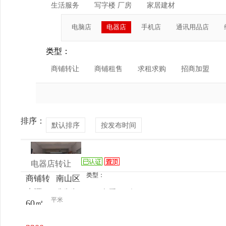
生活服务
写字楼 厂房
家居建材
电脑店
电器店
手机店
通讯用品店
类型：
商铺转让
商铺租售
求租求购
招商加盟
排序：
默认排序
按发布时间
电器店转让
类型：
商铺转
南山区
来源：
龚先生
查看
今
让
西丽九
平米
60㎡
电话
日更新
祥岭村
西区24