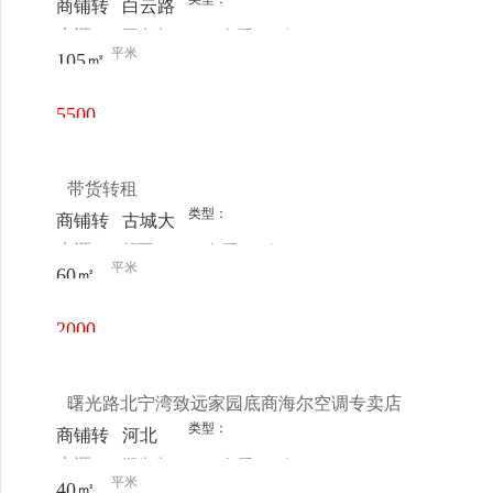
商铺转
白云路
来源：
王先生
查看
今
让
平米
105㎡
电话
日更新
5500
元/月
带货转租
类型：
商铺转
古城大
来源：
胡丽
查看
今
让
街
平米
60㎡
电话
日更新
2000
元/月
曙光路北宁湾致远家园底商海尔空调专卖店
类型：
商铺转
河北
来源：
郑先生
查看
今
让
铁东路
平米
40㎡