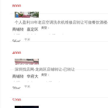
8000
元/月
个人盈利10年老店空调洗衣机维修店转让可做餐饮酒楼
类型：
商铺转
嘉定区
来源：
任先生
查看
今
让
江桥临
平米
56㎡
电话
日更新
夏路
978号
4000
元/月
深圳找店网-龙岗区店铺转让-已转让
类型：
商铺转
华府大
来源：
女士
查看
今
让
厦
平米
70㎡
电话
日更新
5200
元/月