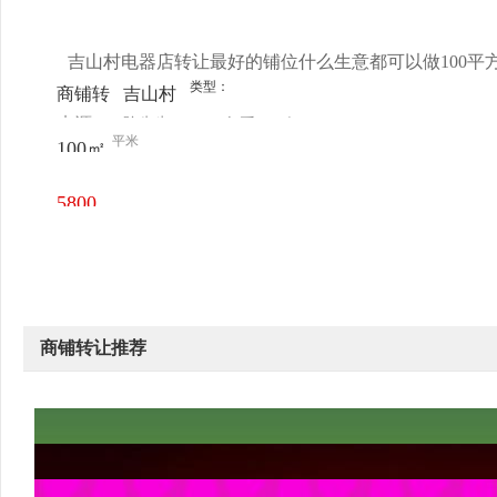
元/月
吉山村电器店转让最好的铺位什么生意都可以做100平
类型：
商铺转
吉山村
来源：
陈先生
查看
今
让
市场
平米
100㎡
电话
日更新
5800
元/月
商铺转让推荐