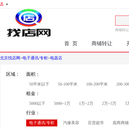
商铺转让
首 页
商铺转让
北京找店网
>
电子通讯/专柜
>
电器店
区域：
面积：
50平米以下
50-100平米
100-200平米
200-5
租金：
5000以下
5000~1万
1万~2万
2万~5万
5
行业：
电子通讯/专柜
汽修美容
百货超市
底商商铺