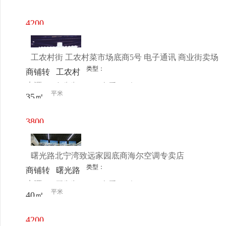
电话
日更新
街 曙
光路北
4200
宁湾致
元/月
远家园
工农村街 工农村菜市场底商5号 电子通讯 商业街卖场
底商
类型：
商铺转
工农村
来源：
仁先生
查看
今
让
菜市场
平米
35㎡
电话
日更新
底商5
号
3800
元/月
曙光路北宁湾致远家园底商海尔空调专卖店
类型：
商铺转
曙光路
来源：
郑先生
查看
今
让
致远家
平米
40㎡
电话
日更新
园底商
4200