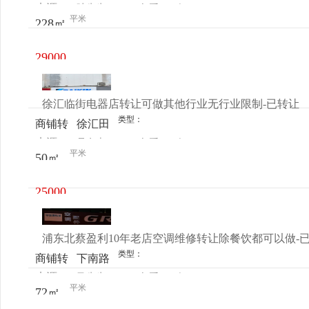
来源：
叶先生
查看
今
让
3690号
平米
228㎡
电话
日更新
29000
元/月
徐汇临街电器店转让可做其他行业无行业限制-已转让
类型：
商铺转
徐汇田
来源：
吴女士
查看
今
让
林宜山
平米
50㎡
电话
日更新
路442
号
25000
元/月
浦东北蔡盈利10年老店空调维修转让除餐饮都可以做-
类型：
商铺转
下南路
来源：
马先生
查看
今
让
1099号
平米
72㎡
电话
日更新