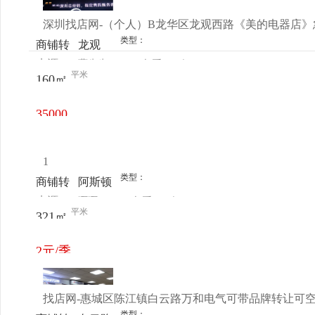
深圳找店网-（个人）B龙华区龙观西路《美的电器店》急
类型：
商铺转
龙观
来源：
曹先生
查看
今
让
平米
160㎡
电话
日更新
35000
元/月
1
类型：
商铺转
阿斯顿
来源：
啊啊
查看
今
让
撒鬼斧
平米
321㎡
电话
日更新
神工发
送到干
2元/季
啥刚发
度
的给谁
找店网-惠城区陈江镇白云路万和电气可带品牌转让可
发的
类型：