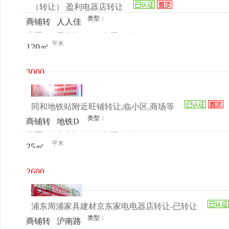
（转让） 盈利电器店转让
类型：
商铺转
人人佳
来源：
周先生
查看
今
让
超市，
平米
120㎡
电话
日更新
太和菜
市场
3000
元/月
同和地铁站附近旺铺转让,临小区,商场等
类型：
商铺转
地铁D
来源：
李小姐
查看
今
让
出口右
平米
25㎡
电话
日更新
转100
米云涛
2600
花园
元/月
浦东周浦家具建材京东家电电器店转让-已转让
类型：
商铺转
沪南路