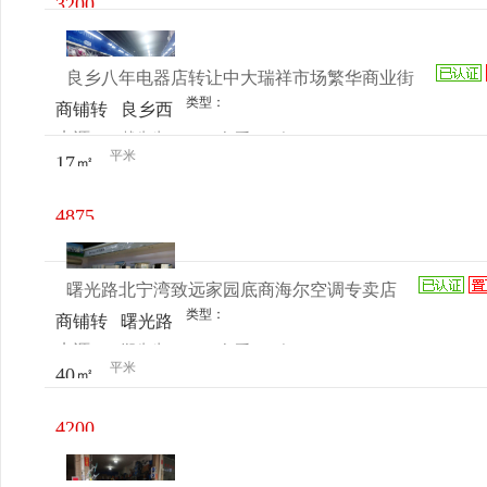
3200
号
元/月
良乡八年电器店转让中大瑞祥市场繁华商业街
类型：
商铺转
良乡西
来源：
戴先生
查看
今
让
路大街
平米
17㎡
电话
日更新
中大瑞
祥二层
4875
B037
元/月
号
曙光路北宁湾致远家园底商海尔空调专卖店
类型：
商铺转
曙光路
来源：
郑先生
查看
今
让
致远家
平米
40㎡
电话
日更新
园底商
4200
元/月