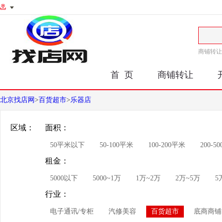
商铺转让
首 页
商铺转让
北京找店网
>
百货超市
>
乐器店
区域：
面积：
50平米以下
50-100平米
100-200平米
200-5
租金：
5000以下
5000~1万
1万~2万
2万~5万
5
行业：
电子通讯/专柜
汽修美容
百货超市
底商商铺