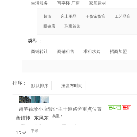
生活服务
写字楼 厂房
家居建材
超市
床上用品
干货杂货店
工艺品店
眼镜店
珠宝首饰
类型：
商铺转让
商铺租售
求租求购
招商加盟
排序：
默认排序
按发布时间
超笋袖珍小店转让主干道路旁重点位置
类型：
商铺转
东风东
来源：
先生
查看
今
让
路
平米
15㎡
电话
日更新