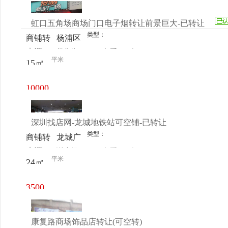
元/月
虹口五角场商场门口电子烟转让前景巨大-已转让
类型：
商铺转
杨浦区
来源：
杨先生
查看
今
让
五角场
平米
15㎡
电话
日更新
国济路
30号
10000
元/月
深圳找店网-龙城地铁站可空铺-已转让
类型：
商铺转
龙城广
来源：
谢小姐
查看
今
让
场地铁
平米
24㎡
电话
日更新
站C出
口
3500
元/月
康复路商场饰品店转让(可空转)