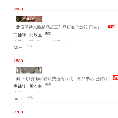
3208
3000
元/月
北辰区铁东路精品店工艺品店低价急转-已转让
类型：
商铺转
北辰区
来源：
邢先生
查看
今
让
铁东路
平米
30㎡
电话
日更新
蓝海商
贸城A
2880
座
元/月
商业街好门面0转让费适合服装工艺品书店-已转让
类型：
商铺转
川沙南
来源：
王先生
查看
今
让
市街
平米
36㎡
电话
日更新
104号
2700