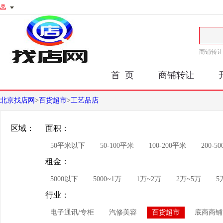
商铺转让
首 页
商铺转让
北京找店网
>
百货超市
>
工艺品店
区域：
面积：
50平米以下
50-100平米
100-200平米
200-5
租金：
5000以下
5000~1万
1万~2万
2万~5万
5
行业：
电子通讯/专柜
汽修美容
百货超市
底商商铺