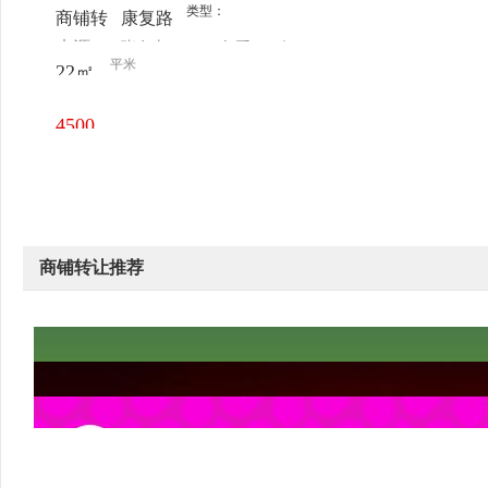
类型：
商铺转
康复路
来源：
张女士
查看
今
让
汉隆商
平米
22㎡
电话
日更新
场二楼
4500
元/月
商铺转让推荐