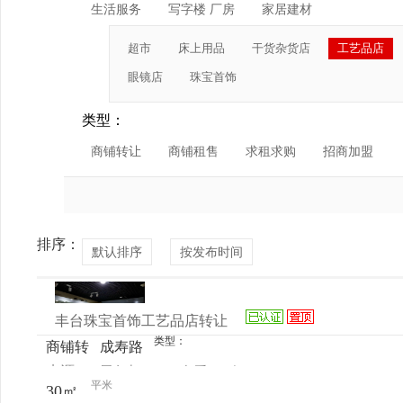
生活服务
写字楼 厂房
家居建材
超市
床上用品
干货杂货店
工艺品店
眼镜店
珠宝首饰
类型：
商铺转让
商铺租售
求租求购
招商加盟
排序：
默认排序
按发布时间
丰台珠宝首饰工艺品店转让
类型：
商铺转
成寿路
来源：
周女士
查看
今
让
75号爱
平米
30㎡
电话
日更新
家收藏