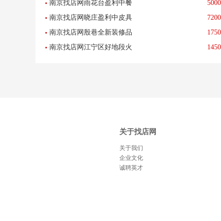
南京找店网雨花台盈利中餐
5000
转让《适合任何行业》--已转
南京找店网晓庄盈利中皮具
7200
馆低价急转(任何行业)--已转
让
南京找店网殷巷全新装修品
1750
护理店低价转让--已转让
让
南京找店网江宁区好地段火
1450
牌餐饮店转让--已转让
锅店低价转让--已转让
关于找店网
关于我们
企业文化
诚聘英才