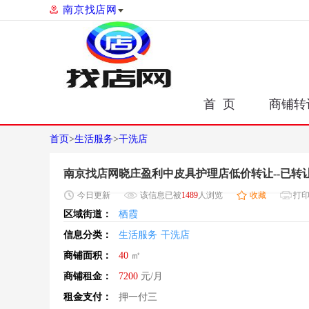
南京找店网
首 页
商铺转
首页
>
生活服务
>
干洗店
南京找店网晓庄盈利中皮具护理店低价转让--已转
今日
更新
该信息已被
1489
人浏览
收藏
打
区域街道：
栖霞
信息分类：
生活服务
干洗店
商铺面积：
40
㎡
商铺租金：
7200
元/月
租金支付：
押一付三