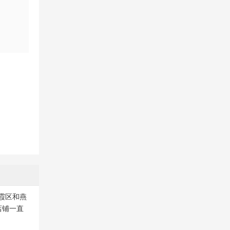
霞区和燕
店铺一直