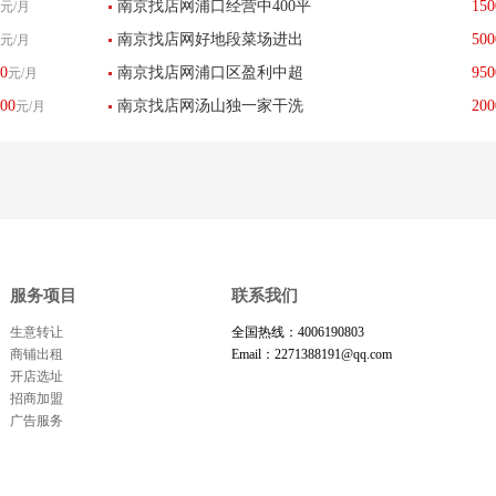
南京找店网浦口经营中400平
150
元/月
装饭店优价转让--已转让
南京找店网好地段菜场进出
500
元/月
方生活超市低价转让--已转让
0
南京找店网浦口区盈利中超
950
元/月
口位置卤菜店低价转让--已转
00
南京找店网汤山独一家干洗
200
元/月
市加生鲜优价转让--已转让
让
店转让--已转让
服务项目
联系我们
生意转让
全国热线：4006190803
商铺出租
Email：2271388191@qq.com
开店选址
招商加盟
广告服务