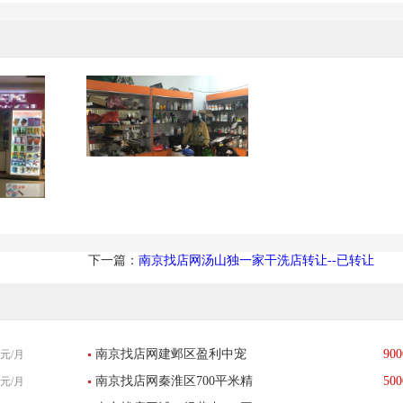
下一篇：
南京找店网汤山独一家干洗店转让--已转让
南京找店网建邺区盈利中宠
900
元/月
南京找店网秦淮区700平米精
500
元/月
物店低价转让--已转让