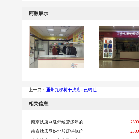
铺源展示
上一篇：
通州九棵树干洗店--已转让
相关信息
南京找店网建邺经营多年的
2300
南京找店网好地段店铺低价
2300
图文店转让--已转让