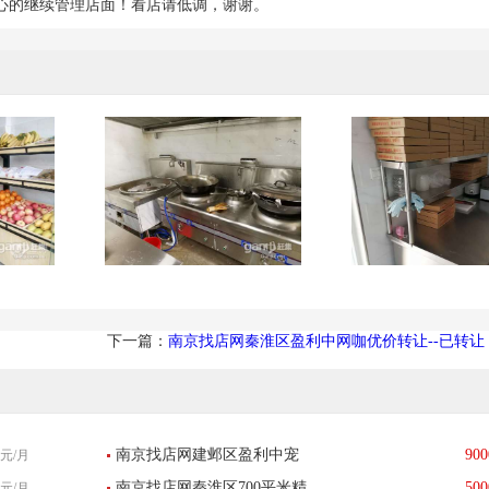
心的继续管理店面！看店请低调，谢谢。
下一篇：
南京找店网秦淮区盈利中网咖优价转让--已转让
南京找店网建邺区盈利中宠
900
元/月
南京找店网秦淮区700平米精
500
元/月