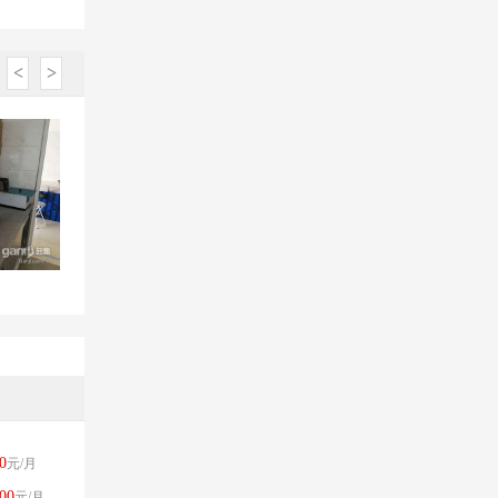
<
>
0
元/月
00
元/月