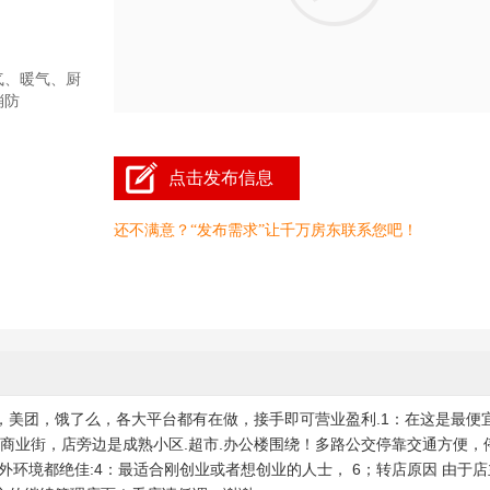
气、暖气、厨
消防
点击发布信息
还不满意？“发布需求”让千万房东联系您吧！
，美团，饿了么，各大平台都有在做，接手即可营业盈利.1：在这是最便
的商业街，店旁边是成熟小区.超市.办公楼围绕！多路公交停靠交通方便，
外环境都绝佳:4：最适合刚创业或者想创业的人士， 6；转店原因 由于