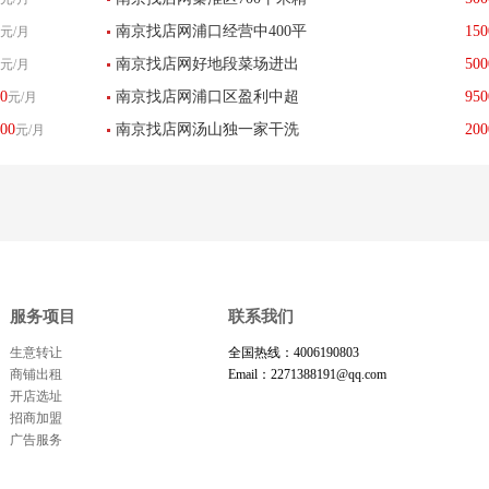
物店低价转让--已转让
南京找店网浦口经营中400平
150
元/月
装饭店优价转让--已转让
南京找店网好地段菜场进出
500
元/月
方生活超市低价转让--已转让
0
南京找店网浦口区盈利中超
950
元/月
口位置卤菜店低价转让--已转
00
南京找店网汤山独一家干洗
200
元/月
市加生鲜优价转让--已转让
让
店转让--已转让
服务项目
联系我们
生意转让
全国热线：4006190803
商铺出租
Email：2271388191@qq.com
开店选址
招商加盟
广告服务