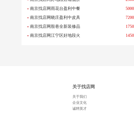
图文店转让--已转让
南京找店网雨花台盈利中餐
5000
转让《适合任何行业》--已转
南京找店网晓庄盈利中皮具
7200
馆低价急转(任何行业)--已转
让
南京找店网殷巷全新装修品
1750
护理店低价转让--已转让
让
南京找店网江宁区好地段火
1450
牌餐饮店转让--已转让
锅店低价转让--已转让
关于找店网
关于我们
企业文化
诚聘英才