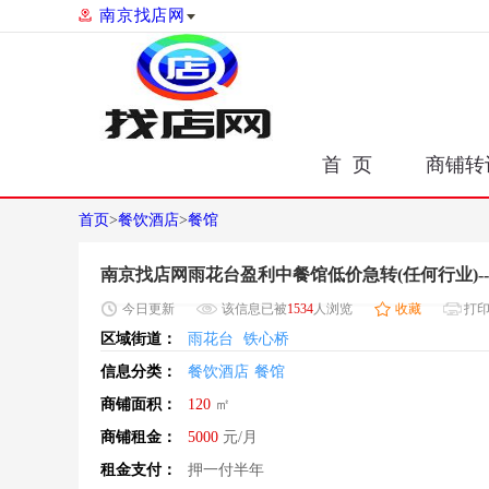
南京找店网
首 页
商铺转
首页
>
餐饮酒店
>
餐馆
南京找店网雨花台盈利中餐馆低价急转(任何行业)-
今日
更新
该信息已被
1534
人浏览
收藏
打
区域街道：
雨花台
铁心桥
信息分类：
餐饮酒店
餐馆
商铺面积：
120
㎡
商铺租金：
5000
元/月
租金支付：
押一付半年