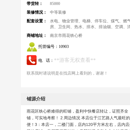
带货转：
85000
装修情况：
中等装修
配套设置：
水电、物业管理、电梯、停车位、煤气、燃
房、卫生间、热水、排水、排油烟、空调、
商铺地址：
南京市雨花铁心桥
托管编号：
10903
**游客无权查看**
电 话：
联系我时请说明是在找店网上看到的，谢谢！
铺源介绍
雨花区铁心桥难得的旺铺，盈利中快餐店转让，证照齐全
铺，可实地考察！ 2.周边情况 本店位于江艺路人气最旺
便！3：本店一，二楼门面，店内120平方米左右，店内店