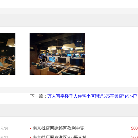
下一篇：
万人写字楼千人住宅小区附近375平饭店转让-
南京找店网建邺区盈利中宠
900
元/月
南京找店网秦淮区700平米精
500
元/月