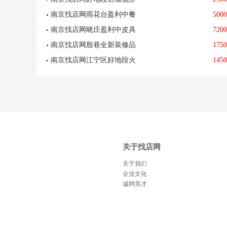
图文店转让--已转让
南京找店网雨花台盈利中餐
5000
转让《适合任何行业》--已转
南京找店网晓庄盈利中皮具
7200
馆低价急转(任何行业)--已转
让
南京找店网殷巷全新装修品
1750
护理店低价转让--已转让
让
南京找店网江宁区好地段火
1450
牌餐饮店转让--已转让
锅店低价转让--已转让
关于找店网
关于我们
企业文化
诚聘英才