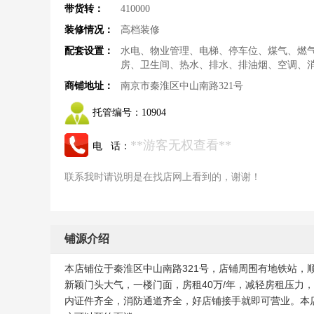
带货转：
410000
装修情况：
高档装修
配套设置：
水电、物业管理、电梯、停车位、煤气、燃
房、卫生间、热水、排水、排油烟、空调、
商铺地址：
南京市秦淮区中山南路321号
托管编号：
10904
**游客无权查看**
电 话：
联系我时请说明是在找店网上看到的，谢谢！
铺源介绍
本店铺位于秦淮区中山南路321号，店铺周围有地铁站
新颖门头大气，一楼门面，房租40万/年，减轻房租压力
内证件齐全，消防通道齐全，好店铺接手就即可营业。本