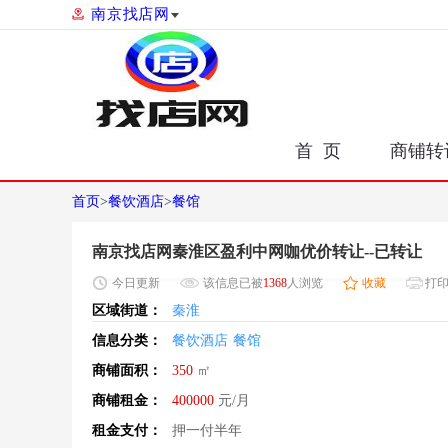
南京找店网
首 页
商铺转
首页
>
餐饮酒店
>
餐馆
南京找店网秦淮区盈利中网咖优价转让--已转让
今日
更新
该信息已被
1368
人浏览
收藏
打
区域街道：
秦淮
信息分类：
餐饮酒店
餐馆
商铺面积：
350
㎡
商铺租金：
400000
元/月
租金支付：
押一付半年