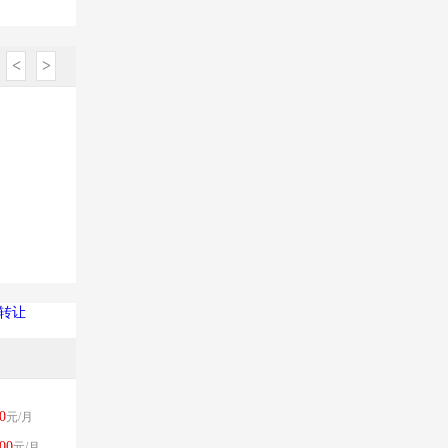
<
>
已转让
0
元/月
00
元/月