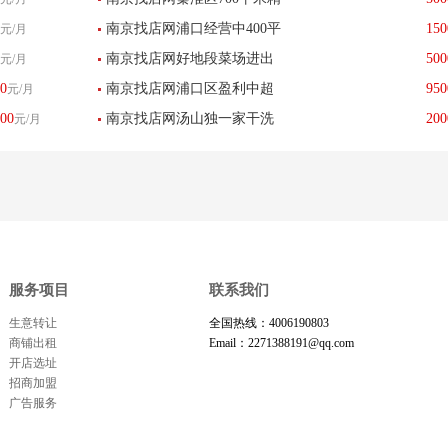
物店低价转让--已转让
南京找店网浦口经营中400平
150
元/月
装饭店优价转让--已转让
南京找店网好地段菜场进出
500
元/月
方生活超市低价转让--已转让
0
南京找店网浦口区盈利中超
950
元/月
口位置卤菜店低价转让--已转
00
南京找店网汤山独一家干洗
200
元/月
市加生鲜优价转让--已转让
让
店转让--已转让
服务项目
联系我们
生意转让
全国热线：4006190803
商铺出租
Email：2271388191@qq.com
开店选址
招商加盟
广告服务