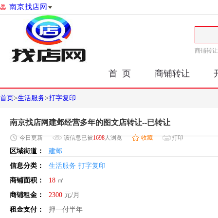
南京找店网
商铺转让
首 页
商铺转让
首页
>
生活服务
>
打字复印
南京找店网建邺经营多年的图文店转让--已转让
今日
更新
该信息已被
1698
人浏览
收藏
打印
区域街道：
建邺
信息分类：
生活服务
打字复印
商铺面积：
18
㎡
商铺租金：
2300
元/月
租金支付：
押一付半年