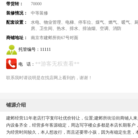
带货转：
70000
装修情况：
中等装修
配套设置：
水电、物业管理、电梯、停车位、煤气、燃气、暖气、
房、卫生间、热水、排水、排油烟、空调、消防
商铺地址：
南京市建邺所街67号对面
托管编号：
11111
**游客无权查看**
电 话：
联系我时请说明是在找店网上看到的，谢谢！
铺源介绍
建邺经营11年老店打字复印社优价转让，位置;建邺所街沿街商铺人来
内设备齐全，经营多年客源稳定，周边写字楼众多都是本店长期客户，
为经营时间较久，本人想改行，而且还要带小孩，因为有稳定生意，