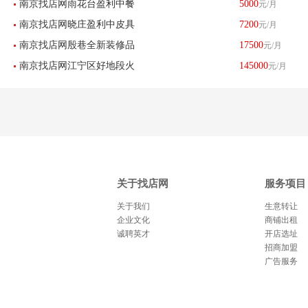
南京找店网雨花台盈利中餐
5000
元/月
转让《适合任何行业》--已转
南京找店网晓庄盈利中皮具
7200
元/月
馆低价急转(任何行业)--已转
让
南京找店网殷巷全新装修品
17500
元/月
护理店低价转让--已转让
让
南京找店网江宁区好地段火
145000
元/月
牌餐饮店转让--已转让
锅店低价转让--已转让
关于找店网
服务项目
关于我们
生意转让
企业文化
商铺出租
诚聘英才
开店选址
招商加盟
广告服务