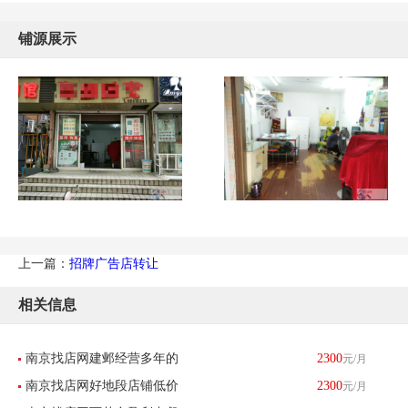
铺源展示
上一篇：
招牌广告店转让
相关信息
南京找店网建邺经营多年的
2300
元/月
南京找店网好地段店铺低价
2300
元/月
图文店转让--已转让