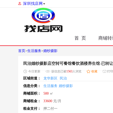
深圳找店网
首 页
商铺转
首页
>
生活服务
>
婚纱摄影
民治婚纱摄影店空转可餐馆餐饮酒楼养生馆-已转
今日
更新
该信息已被
1563
人浏览
收藏
打
区域街道：
龙华新区
民治
信息分类：
生活服务
婚纱摄影
商铺面积：
500
㎡
商铺租金：
33600
元/月
租金支付：
押二付一