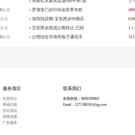
求租红木家具卖场500平米-深
元/
转让-已转让
0
罗湖东门步行街金世界专柜
480
元/月
圳找店网
深圳找店网-宝安西乡99酒店
638
元/月
服饰鞋包服装店转让-已转让
宝安西乡固戍公寓转让-已转
1
元/月
元
转让-已转让
0
公明综合市场旁电子通讯手
315
元/月
让
机店转让也可做空转
服务项目
联系我们
生意转让
全国热线：4006190803
商铺出租
Email：2271388191@qq.com
开店选址
招商加盟
广告服务