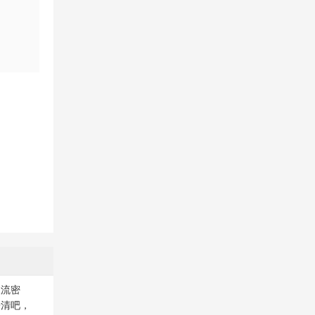
人流密
乐清吧，