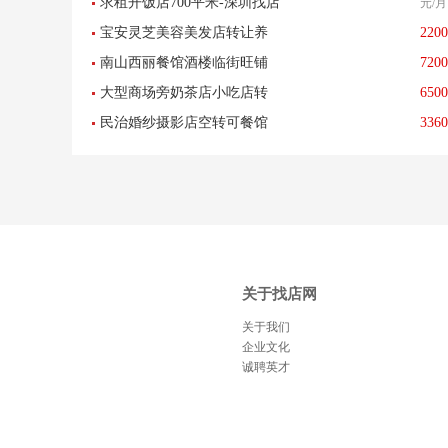
求租开饭店700平米-深圳找店
元/月
小吃足疗美容美发服装店
宝安灵芝美容美发店转让养
2200
网
南山西丽餐馆酒楼临街旺铺
7200
生店低价转让-已转让
大型商场旁奶茶店小吃店转
6500
转让
民治婚纱摄影店空转可餐馆
3360
让-已转让
餐饮酒楼养生馆-已转让
关于找店网
关于我们
企业文化
诚聘英才