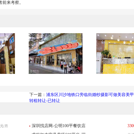
者前来考察。
下一篇：
浦东区川沙地铁口旁临街婚纱摄影可做美容美甲
转租转让-已转让
深圳找店网-公明100平餐饮店
330
元/月