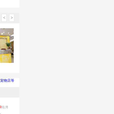
<
>
宠物店等
0
元/月