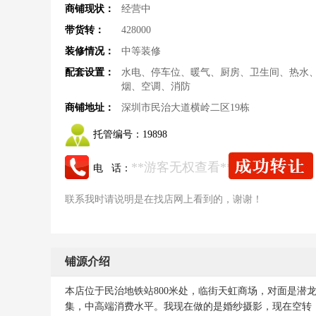
商铺现状：
经营中
带货转：
428000
装修情况：
中等装修
配套设置：
水电、停车位、暖气、厨房、卫生间、热水
烟、空调、消防
商铺地址：
深圳市民治大道横岭二区19栋
托管编号：
19898
**游客无权查看**
电 话：
联系我时请说明是在找店网上看到的，谢谢！
铺源介绍
本店位于民治地铁站800米处，临街天虹商场，对面是潜
集，中高端消费水平。我现在做的是婚纱摄影，现在空转，